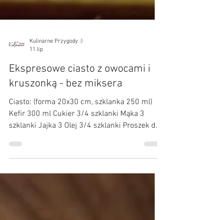
Kulinarne Przygody :)
11 lip
Ekspresowe ciasto z owocami i
kruszonką - bez miksera
Ciasto: (forma 20x30 cm, szklanka 250 ml)
Kefir 300 ml Cukier 3/4 szklanki Mąka 3
szklanki Jajka 3 Olej 3/4 szklanki Proszek do
pieczenia 3 płaskie łyżeczki Owoce 300 g
Kruszonka: Masło 35 g Cukier 35 g Mąka
pszenna 70 g +Cukier puder do posypania
ciasta Przygotowanie: Jajka i kefir najlepiej w
temperaturze pokojowej. Do miski wlewamy