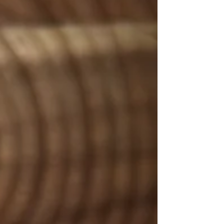
kefir, dodajemy olej, jajka, cukier i wszytko
razem krótko mieszamy. Kolejno dodajemy
mąkę proszę oraz proszek do pieczenia i
wszystko razem mi