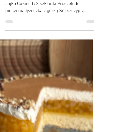
Kruche ciasto z budyniem i
truskawkami
Ciasto: Mąka pszenna 2 szklanki Masło 200 g
Jajko Cukier 1/2 szklanki Proszek do
pieczenia łyżeczka z górką Sól szczypta
Pozostałe składniki: Budyń śmietankowy bez
cukru 2 Mleko 750 ml Cukier 4 łyżki
Truskawki 500 g + mąka ziemniaczana łyżka
z górką Przygotowanie: Zimne masło posiekać
lub podzielić na mniejsze kawałki ułatwi to
wyrobienie ciasta. Do miski przełożyć
wszystkie składniki na kruche ciasto i szybko
zagnieść do połączenia się składników. Ciasto
podzielić na dwie cz