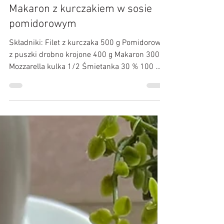
Kulinarne Przygody :)
23 lut
Makaron z kurczakiem w sosie
pomidorowym
Składniki: Filet z kurczaka 500 g Pomidorowy
z puszki drobno krojone 400 g Makaron 300 g
Mozzarella kulka 1/2 Śmietanka 30 % 100 ml
Woda z gotowania makaronu 1/2 szklanki
Sos sojowy 2 łyżki Cebula większa Czosnek 2
ząbki Sól Pieprz Papryka słodka Oregano
łyżeczka Natka pietruszki mały pęczek
Przygotowanie: Kurczaka pokroić w kostkę
doprawić solą, pieprzem oraz słodką papryką.
Podsmażyć na niewielkiej ilości oleju przez
ok. 5 minut, dodać pokrojną cebulę oraz
przeciśnięty prze