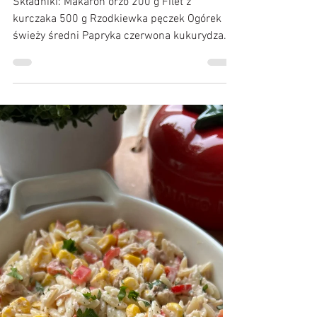
Kulinarne Przygody :)
18 sie 2025
Sałatka makaronowa z
kurczakiem
Składniki: Makaron orzo 200 g Filet z
kurczaka 500 g Rzodkiewka pęczek Ogórek
świeży średni Papryka czerwona kukurydza
puszka Majonez 2...