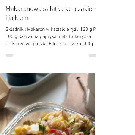
Kulinarne Przygody :)
10 wrz 2025
Makaronowa sałatka kurczakiem
i jajkiem
Składniki: Makaron w kształcie ryżu 120 g Por
100 g Czerwona papryka mała Kukurydza
konserwowa puszka Filet z kurczaka 500g
Jajka 4...