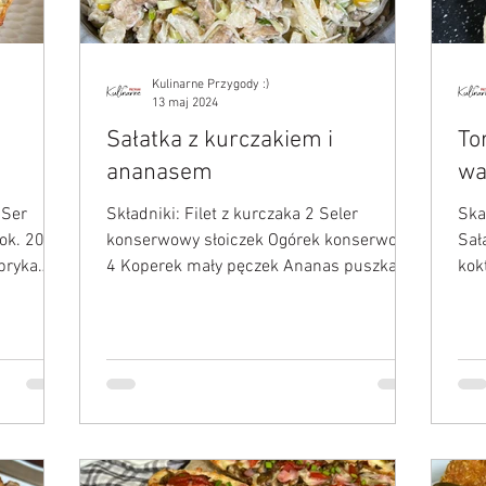
Kulinarne Przygody :)
13 maj 2024
Sałatka z kurczakiem i
To
ananasem
wa
 Ser
Składniki: Filet z kurczaka 2 Seler
Skad
 ok. 200 g
konserwowy słoiczek Ogórek konserwowy
Sał
apryka
4 Koperek mały pęczek Ananas puszka
kok
Kukurydza konserwowa mała...
Ceb