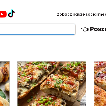
omocje dla Ciebie WEEKDAY.
Zobacz nasze social me
ebie WEEKDAY.
👈 Posz