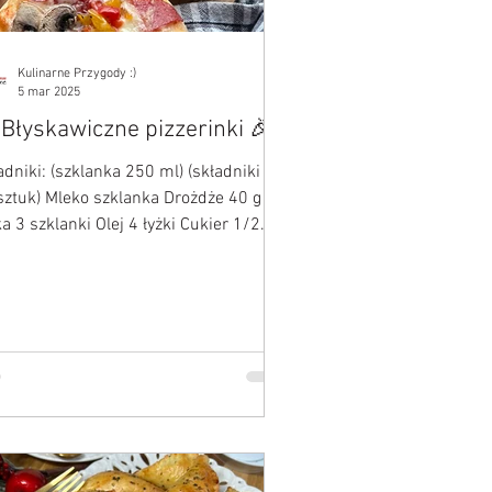
Kulinarne Przygody :)
5 mar 2025
 Błyskawiczne pizzerinki 🎉
adniki: (szklanka 250 ml) (składniki na
sztuk) Mleko szklanka Drożdże 40 g
a 3 szklanki Olej 4 łyżki Cukier 1/2
czkI Sól...