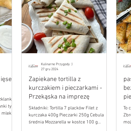
Kulinarne Przygody :)
27 gru 2024
mięsem
Zapiekane tortilla z
pa
kurczakiem i pieczarkami -
be
Przekąska na imprezę
pi
szklanka
Składniki: Tortilla 7 placków Filet z
To 
kurczaka 400g Pieczarki 250g Cebula
Zbr
średnia Mozzarella w kostce 100 g
moż
Ketchup pełna łyżka Przyprawa...
Mąk