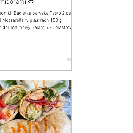
midorami 🍅
adniki: Bagietka paryska Pesto 2 pełne
ki Mozzarella w plastrach 150 g
idor malinowy Salami 6-8 plastrów
gano Sól Pieprz...