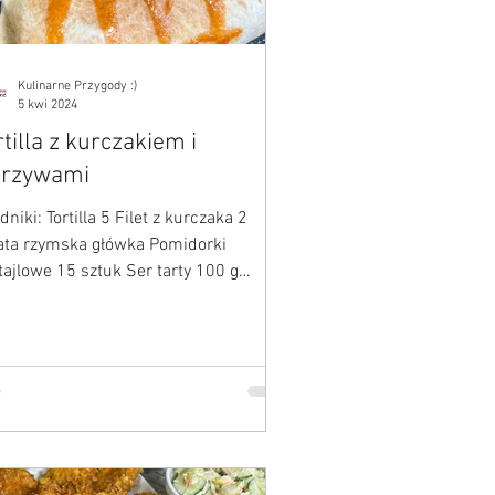
Kulinarne Przygody :)
5 kwi 2024
rtilla z kurczakiem i
rzywami
niki: Tortilla 5 Filet z kurczaka 2
ata rzymska główka Pomidorki
tajlowe 15 sztuk Ser tarty 100 g
ula czerwona Olej łyżka...