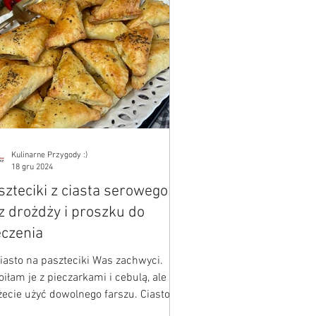
Kulinarne Przygody :)
18 gru 2024
szteciki z ciasta serowego -
z drożdży i proszku do
eczenia
ciasto na paszteciki Was zachwyci.
oiłam je z pieczarkami i cebulą, ale
ecie użyć dowolnego farszu. Ciasto 1.
a 250 g...