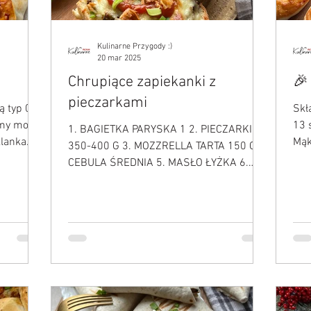
Kulinarne Przygody :)
20 mar 2025
Chrupiące zapiekanki z
🎉
pieczarkami
ą typ 00
Skł
mamy może
13 
1. BAGIETKA PARYSKA 1 2. PIECZARKI
klanka
Mąk
350-400 G 3. MOZZRELLA TARTA 150 G 4.
łyże
CEBULA ŚREDNIA 5. MASŁO ŁYŻKA 6.
SÓL 7. PIEPRZ 8. SŁODKA PAPRYKA...