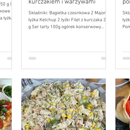
kurczakiem i warzywami
po
50 g (
rwowe
Składniki: Bagietka czosnkowa 2 Majonez
Skł
a łyżka
łyżka Ketchup 2 łyżki Filet z kurczaka 200
łyż
g Ser tarty 100g ogórek konserwowy
Pom
Papryka czerwona...
Ore