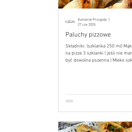
Kulinarne Przygody :)
27 cze 2025
Paluchy pizzowe
Składniki: (szklanka 250 ml) Mąk
na pizze 3 szklanki ( jeśli nie 
być dowolna pszenna ) Mleko sz
Drożdże 20 g Olej...