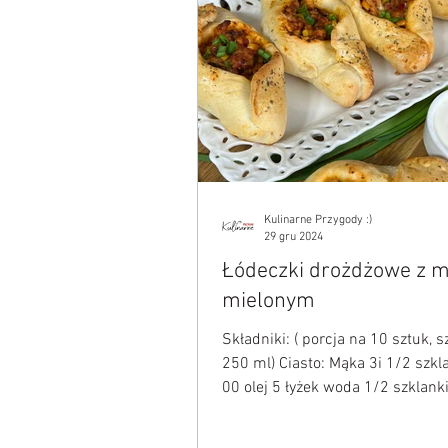
Kulinarne Przygody :)
29 gru 2024
Łódeczki drożdżowe z 
mielonym
Składniki: ( porcja na 10 sztuk, 
250 ml) Ciasto: Mąka 3i 1/2 szklanki typ
00 olej 5 łyżek woda 1/2 szklanki mleko
1/2...