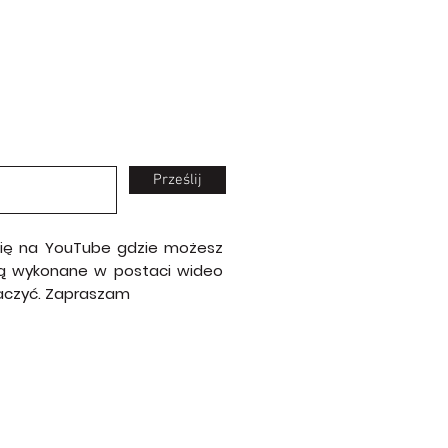
Prześlij
 się na YouTube gdzie możesz
e są wykonane w postaci wideo
baczyć. Zapraszam