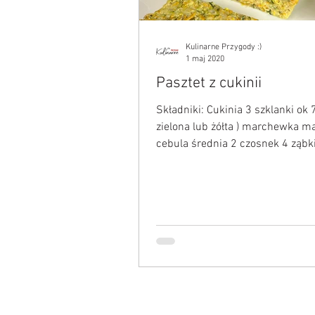
Kulinarne Przygody :)
1 maj 2020
Pasztet z cukinii
Składniki: Cukinia 3 szklanki ok 
zielona lub żółta ) marchewka ma
cebula średnia 2 czosnek 4 ząbk
manna 3/4 szklanki...