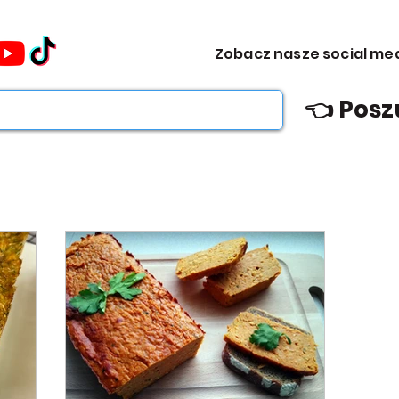
omocje dla Ciebie WEEKDAY.
Zobacz nasze social me
ebie WEEKDAY.
👈 Posz