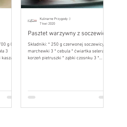
Kulinarne Przygody :)
7 kwi 2020
Pasztet warzywny z soczewicą
700 g (
Składniki: * 250 g czerwonej soczewicy *
ła 3
marchewki 3 * cebula * ćwiartka selera *
i kasza
korzeń pietruszki * ząbki czosnku 3 *
łyżka...