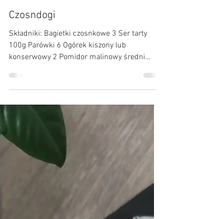
Kulinarne Przygody :)
10 sty 2024
Czosndogi
Składniki: Bagietki czosnkowe 3 Ser tarty
100g Parówki 6 Ogórek kiszony lub
konserwowy 2 Pomidor malinowy średni
Szczypiorek mały pęczek...