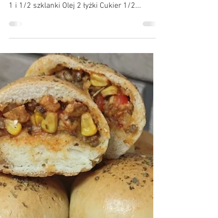
Kulinarne Przygody :)
6 lut 2021
❤️ Pizzerinki w kształcie serca ❤️
Błyskawiczne , bez wyrastania ❤️
Składniki: (szklanka 250 ml) (składniki na 9
sztuk) Mleko 1/2 szklanki Drożdże 25 g Mąka
1 i 1/2 szklanki Olej 2 łyżki Cukier 1/2...