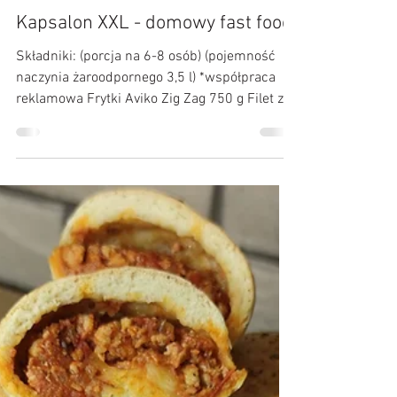
Kulinarne Przygody :)
28 paź 2022
Kapsalon XXL - domowy fast food
Składniki: (porcja na 6-8 osób) (pojemność
naczynia żaroodpornego 3,5 l) *współpraca
reklamowa Frytki Aviko Zig Zag 750 g Filet z...