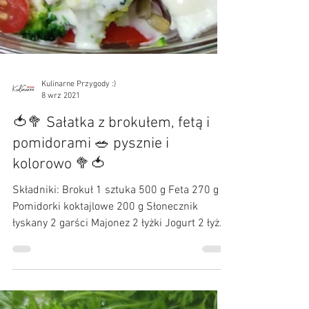
Kulinarne Przygody :)
8 wrz 2021
🍅🥦 Sałatka z brokułem, fetą i
pomidorami 🥗 pysznie i
kolorowo 🥦🍅
Składniki: Brokuł 1 sztuka 500 g Feta 270 g
Pomidorki koktajlowe 200 g Słonecznik
łyskany 2 garści Majonez 2 łyżki Jogurt 2 łyżki