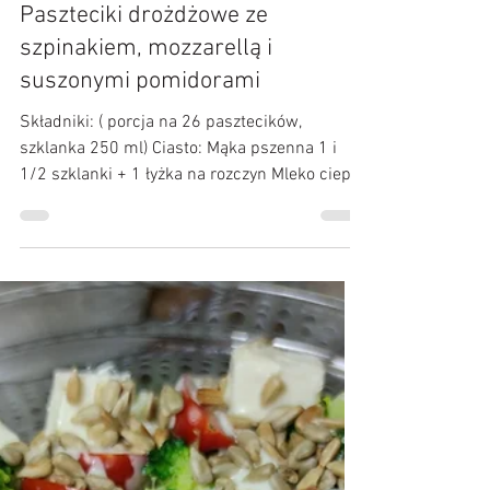
Kulinarne Przygody :)
3 lis 2021
Paszteciki drożdżowe ze
szpinakiem, mozzarellą i
suszonymi pomidorami
Składniki: ( porcja na 26 pasztecików,
szklanka 250 ml) Ciasto: Mąka pszenna 1 i
1/2 szklanki + 1 łyżka na rozczyn Mleko ciepłe
1/2...