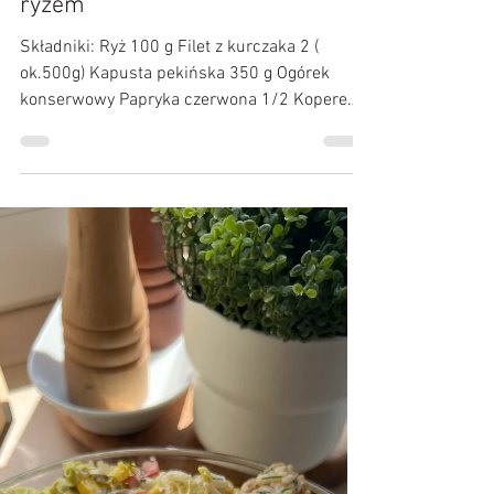
Kulinarne Przygody :)
28 sie 2024
Pyszna sałatka z kurczakiem i
ryżem
Składniki: Ryż 100 g Filet z kurczaka 2 (
ok.500g) Kapusta pekińska 350 g Ogórek
konserwowy Papryka czerwona 1/2 Koperek
mały pęczek...