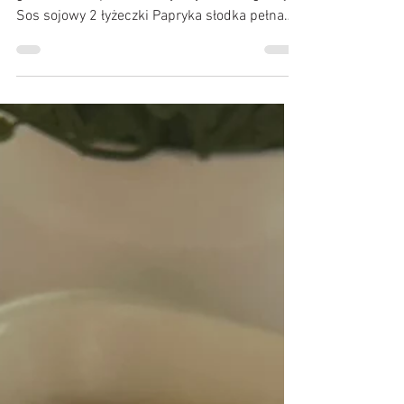
Składniki: Zalewa: Woda 6 szklanek Masło 50
g Koncentrat pomidorowy 3 łyżeczki z górką
Sos sojowy 2 łyżeczki Papryka słodka pełna
łyżeczka Papryka ostra 1/2 łyżeczki Papryka
wędzona 1/2 łyżeczki Pieprz w kulkach ok. 5
sztuk Zioła prowansalskie łyżeczka Czosnek 2
ząbki Pozostałe: Pałki z kurczaka 8 sztuk Ryż
2 szklanki Cebula Papryka czerwona
Marchew Sól Pieprz Papryka słodka Olej łyżka
Przygotowanie: Mięso zamarynować w soli ,
pieprzu, słodkiej papryce i łyżce oleju. ( Ja
zam