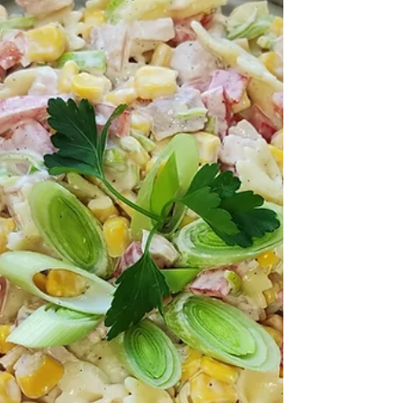
chrupiącą skórką
Składniki: 1. 750 g mąki pszennej 2. 25 g
świeży drożdży 3. 500 ml ciepłej wody 4. 2
łyżki oleju 5. 2 płaskie łyżeczki soli 6. 1 łyżka...