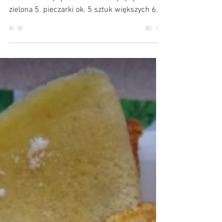
Składniki: 1. kiełbasa żywiecka 300 g 2.
cukinia 3. Papryka czerwona 4. papryka
zielona 5. pieczarki ok. 5 sztuk większych 6.
duża cebula...