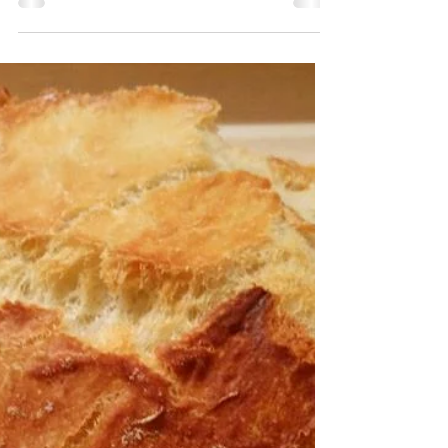
Kulinarne Przygody :)
31 mar 2020
Soczysty schabowy w mleku i
cebuli
Składniki: 1. schab 700 g 2. mleko 3. pół
cebuli 4. mąka 5. jajko 6. bułka tarta 7 olej do
smażenia 8. sól 9. pieprz Sposób...