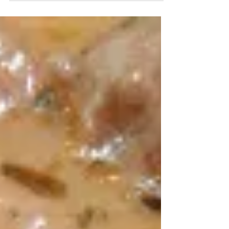
7....