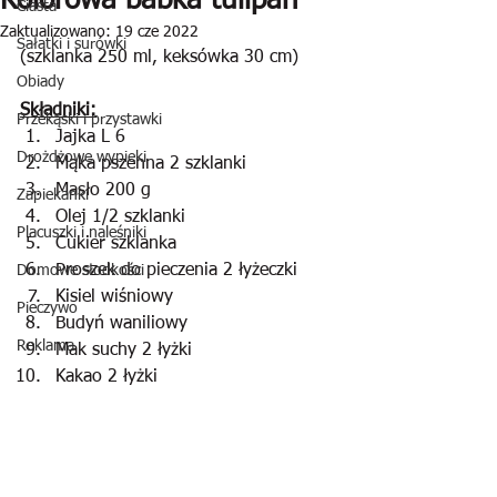
Kolorowa babka tulipan
Ciasta
Zaktualizowano:
19 cze 2022
Sałatki i surówki
(szklanka 250 ml, keksówka 30 cm)
Obiady
Składniki:
Przekąski i przystawki
Jajka L 6
Drożdżowe wypieki
Mąka pszenna 2 szklanki
Masło 200 g
Zapiekanki
Olej 1/2 szklanki
Placuszki i naleśniki
Cukier szklanka
Proszek do pieczenia 2 łyżeczki
Domowe słodkości
Kisiel wiśniowy
Pieczywo
Budyń waniliowy
Reklama
Mak suchy 2 łyżki
Kakao 2 łyżki