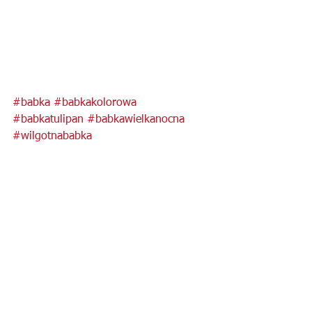
#babka
#babkakolorowa
#babkatulipan
#babkawielkanocna
#wilgotnababka