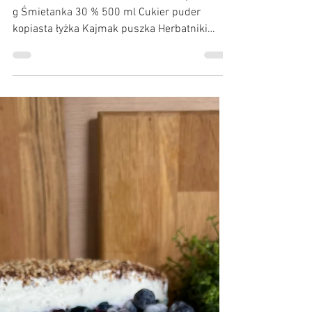
Snickers bez pieczenia
Składniki: (forma 20x30 cm) Mascarpone 500
g Śmietanka 30 % 500 ml Cukier puder
kopiasta łyżka Kajmak puszka Herbatniki
podwójne...