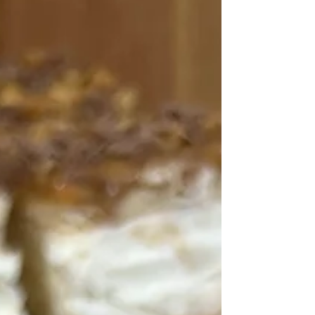
batoniki Lion i wymieszać szpatułką.
Schłodzoną śmietankę ubić na sztywno z
łyżką cukru pudru. Ciasto układać w blaszce
wyłożonej papierem do pieczenia
następującymi warstwami. Herbatniki,
pozostały kajmak z puszki, herbatnik