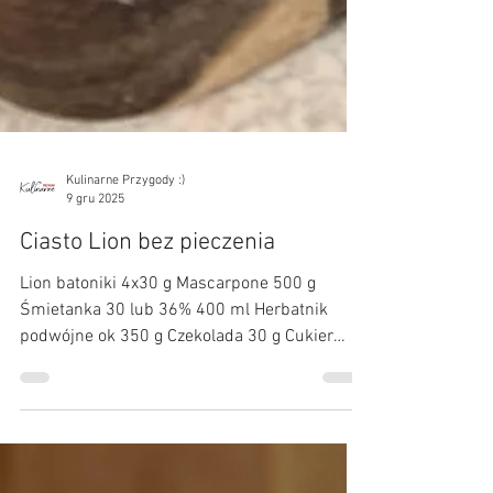
Kulinarne Przygody :)
9 gru 2025
Ciasto Lion bez pieczenia
Lion batoniki 4x30 g Mascarpone 500 g
Śmietanka 30 lub 36% 400 ml Herbatnik
podwójne ok 350 g Czekolada 30 g Cukier
puder łyżka Kajmak puszka
PRZYGOTOWANIE: Mascarpone zmiksować z
2 łyżkami kajmaku. Po zmiksowaniu na
jednolity krem dodać pokrojone drobno