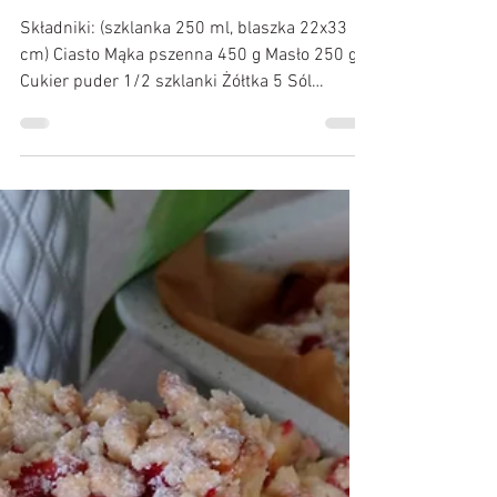
Kulinarne Przygody :)
30 maj 2022
Kruche ciasto z jogurtową pianką
i truskawkami
Składniki: (szklanka 250 ml, blaszka 22x33
cm) Ciasto Mąka pszenna 450 g Masło 250 g
Cukier puder 1/2 szklanki Żółtka 5 Sól
szczypta...