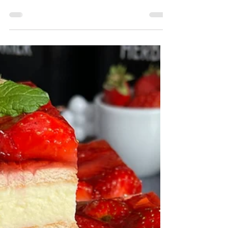
Truskawkowiec bez pieczenia -
potrzebujesz tylko 4 składniki !
Składniki: (blaszka 25x35 cm) Herbatniki
podwójne opakowanie 400 g Śmietanka 30 %
400 ml Truskawki 800 g Galaretka
truskawkowa 4...