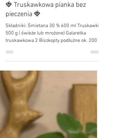
Kulinarne Przygody :)
13 cze 2024
🍓 Truskawkowa pianka bez
pieczenia 🍓
Składniki: Śmietana 30 % 600 ml Truskawki
500 g ( świeże lub mrożone) Galaretka
truskawkowa 2 Biszkopty podłużne ok. 200 g
Herbatniki...