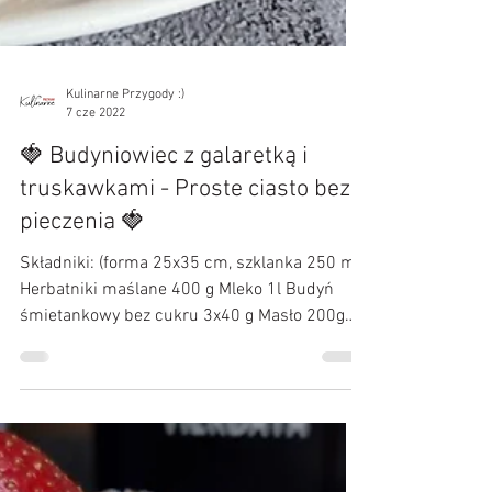
Kulinarne Przygody :)
7 cze 2022
🍓 Budyniowiec z galaretką i
truskawkami - Proste ciasto bez
pieczenia 🍓
Składniki: (forma 25x35 cm, szklanka 250 ml)
Herbatniki maślane 400 g Mleko 1l Budyń