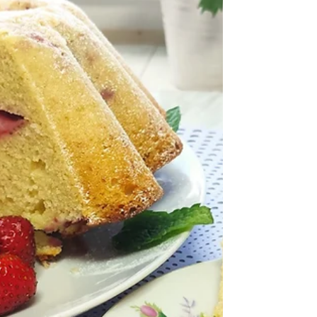
Jogurtowe ciasto z truskawkami i
kruszonką
Składniki: (szklanka 250 ml, Blaszka 32x22
cm) Ciasto: Mąka pszenna tortowa 3 szklanki
Jogurt naturalny gęsty duży kubek u mnie
330 g...