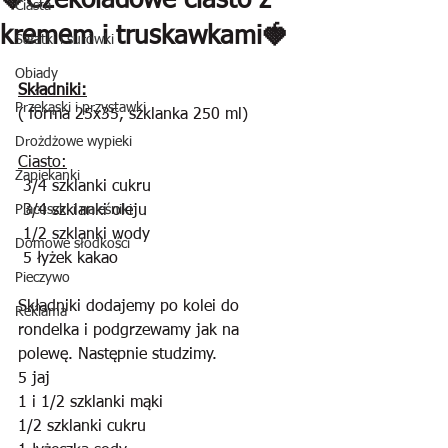
🍓Czekoladowe ciasto z
Ciasta
kremem i truskawkami🍓
Sałatki i surówki
Obiady
Składniki:
Przekąski i przystawki
( forma 25x35, szklanka 250 ml)
Drożdżowe wypieki
Ciasto:
Zapiekanki
 3/4 szklanki cukru
Placuszki i naleśniki
 3/4 szklanki oleju
 1/2 szklanki wody
Domowe słodkości
 5 łyżek kakao
Pieczywo
Składniki dodajemy po kolei do 
Reklama
rondelka i podgrzewamy jak na 
polewę. Następnie studzimy.
5 jaj
1 i 1/2 szklanki mąki
1/2 szklanki cukru 