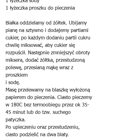
1 łyżeczka sody
1 łyżeczka proszku do pieczenia
Białka oddzielamy od żółtek. Ubijamy 
pianę na sztywno i dodajemy partiami 
cukier, po każdym dodaniu partii cukru 
chwilę miksować, aby cukier się 
rozpuścił. Następnie zmniejszyć obroty 
miksera, dodać żółtka, przestudzoną 
polewę, przesianą mąkę wraz z 
proszkiem 
i sodę.
Masę przelewamy na blaszkę wyłożoną 
papierem do pieczenia. Ciasto pieczemy 
w 180C bez termoobiegu przez ok 35-
45 minut lub do tzw. suchego 
patyczka. 
Po upieczeniu oraz przestudzeniu, 
ciasto podzielić na dwa blaty. 