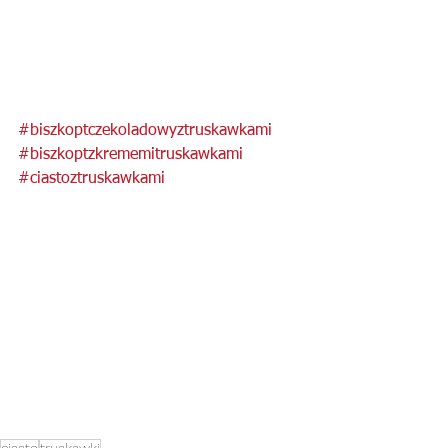
#biszkoptczekoladowyztruskawkami
#biszkoptzkrememitruskawkami
#ciastoztruskawkami
ciasto
truskawki