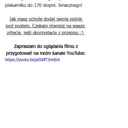
piekarniku do 170 stopni. Smacznego!
Jak masz ochotę dodaj swoją opinię 
pod postem. Czekam również na wasze 
zdjęcia, jeśli skorzystacie z przepisu :) 
Zapraszam do oglądania filmu z 
przygotowań na moim kanale YouTube:
https://youtu.be/pEtAfT3nHDA