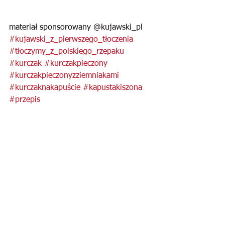
materiał sponsorowany @kujawski_pl 
#kujawski_z_pierwszego_tłoczenia
#tłoczymy_z_polskiego_rzepaku
#kurczak
#kurczakpieczony
#kurczakpieczonyzziemniakami
#kurczaknakapuście
#kapustakiszona
#przepis