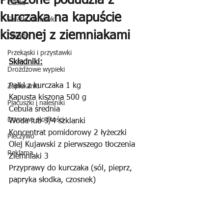
Pieczone podudzia z
Ciasta
kurczaka na kapuście
Sałatki i surówki
kiszonej z ziemniakami
Obiady
Przekąski i przystawki
Składniki:
Drożdżowe wypieki
Pałki z kurczaka 1 kg
Zapiekanki
Kapusta kiszona 500 g
Placuszki i naleśniki
Cebula średnia
Domowe słodkości
Woda lub 3/4 szklanki
Koncentrat pomidorowy 2 łyżeczki
Pieczywo
Olej Kujawski z pierwszego tłoczenia
Reklama
Ziemniaki 3
Przyprawy do kurczaka (sól, pieprz, 
papryka słodka, czosnek)