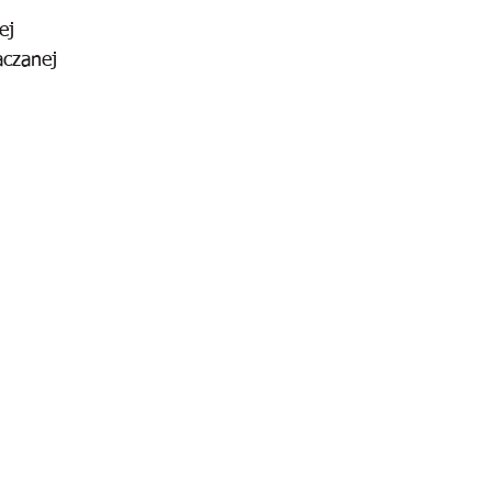
ej
aczanej