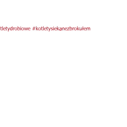
tletydrobiowe
#kotletysiekanezbrokułem