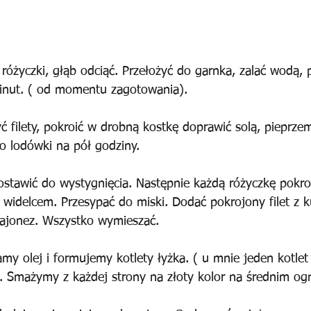
 różyczki, głąb odciąć. Przełożyć do garnka, zalać wodą, p
inut. ( od momentu zagotowania).
 filety, pokroić w drobną kostkę doprawić solą, pieprzem
o lodówki na pół godziny.
zostawić do wystygnięcia. Następnie każdą różyczkę pokr
 widelcem. Przesypać do miski. Dodać pokrojony filet z k
ajonez. Wszystko wymieszać. 
my olej i formujemy kotlety łyżka. ( u mnie jeden kotlet 
). Smażymy z każdej strony na złoty kolor na średnim o