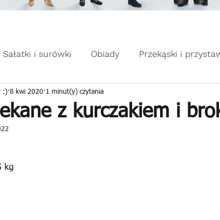
omocje dla Ciebie WEEKDAY.
ebie WEEKDAY.
Sałatki i surówki
Obiady
Przekąski i przysta
apiekanki
Placuszki i naleśniki
Domowe słodk
 :)
8 kwi 2020
1 minut(y) czytania
siekane z kurczakiem i br
022
5 kg