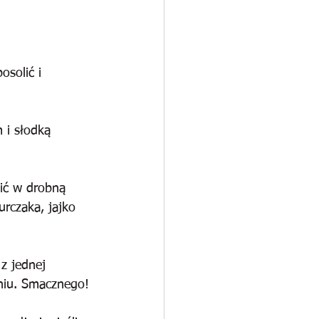
osolić i 
 i słodką 
oić w drobną 
urczaka, jajko 
z jednej 
gniu. Smacznego!