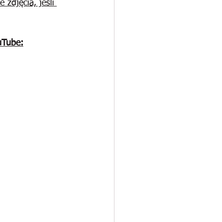
djęcia, jeśli 
uTube: