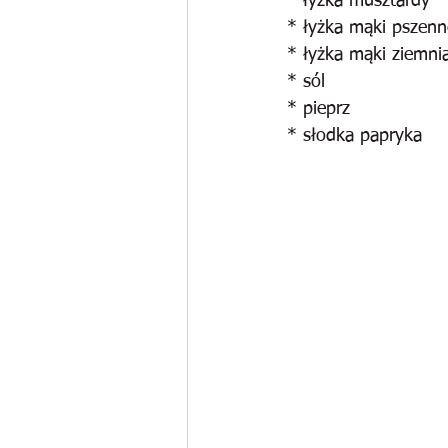
* łyżka musztardy
* łyżka mąki pszenn
* łyżka mąki ziemni
* sól
* pieprz
* słodka papryka