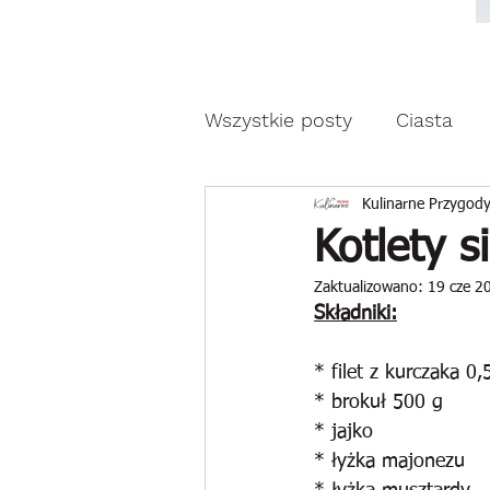
Moda, styl, ubrania i pr
Moda, styl, ubrania i promocje dla Ci
Wszystkie posty
Ciasta
Drożdżowe wypieki
Z
Kulinarne Przygody
Kotlety 
Zaktualizowano:
19 cze 2
Reklama
Składniki:
* filet z kurczaka 0,
* brokuł 500 g
* jajko
* łyżka majonezu