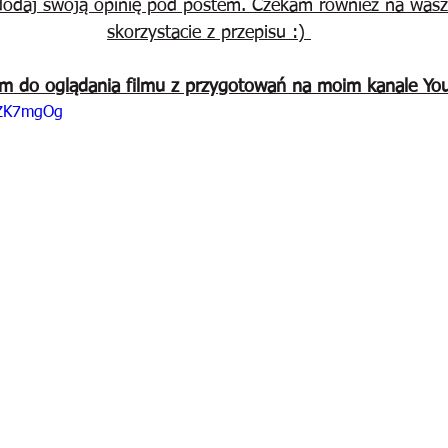
odaj swoją opinię pod postem. Czekam również na wasze z
skorzystacie z przepisu :) 
m do oglądania filmu z przygotowań na moim kanale Yo
oZK7mgOg