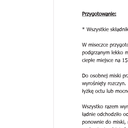
Przygotowanie:
* Wszystkie składni
W miseczce przygoto
podgrzanym lekko ml
ciepłe miejsce na 15
Do osobnej miski prz
wyrośnięty rozczyn. 
łyżkę octu lub mocn
Wszystko razem wymi
ładnie odchodziło o
ponownie do miski, n