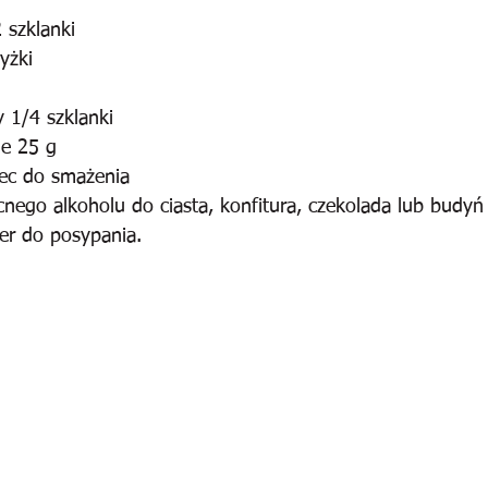
 szklanki
yżki
y 1/4 szklanki
ne 25 g
lec do smażenia
nego alkoholu do ciasta, konfitura, czekolada lub budyń 
der do posypania.