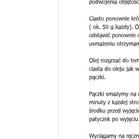
podwojenia objętośc
Ciasto ponownie kró
( ok. 50 g każdy). O
odstawić ponownie n
usmażeniu otrzymam
Olej rozgrzać do te
ciasta do oleju jak
pączki.
Pączki smażymy na 
minuty z każdej str
środku przed wyjęcie
patyczek po wyjęciu
Wyciągamy na ręczni