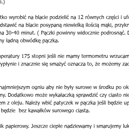
i.)
tko wyrobić na blacie podzielić na 12 równych części i u
dstawić na blacie posypaną niewielką ilością mąki, przykry
a 30-40 minut. ( Pączki powinny widocznie podrosnąć. 
y ładną obwódkę pączka.
mperatury 175 stopni jeśli nie mamy termometru wrzuca
 wypłynie i znacznie się smażyć oznacza to, że możemy za
najmniejszym ogniu aby nie były surowe w środku po ok
ony. Dodatkowo może wykałaczką sprawdzić czy ciasto ni
m z oleju. Należy wbić patyczek w pączka jeśli będzie up
 będzie  bez kawałków surowego ciasta.
k papierowy. Jeszcze ciepłe nadziewamy i smarujemy lu