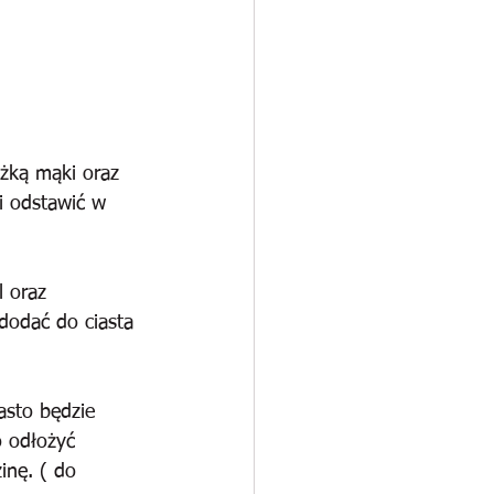
żką mąki oraz 
i odstawić w 
l oraz 
 dodać do ciasta 
asto będzie 
 odłożyć 
inę. ( do 