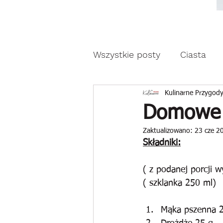
Moda, styl, ubrania i pr
Moda, styl, ubrania i promocje dla Ci
Wszystkie posty
Ciasta
Drożdżowe wypieki
Z
Kulinarne Przygody
Domowe p
Zaktualizowano:
23 cze 2
Reklama
Składniki:
( z podanej porcji 
( szklanka 250 ml)
Mąka pszenna 2 