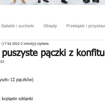
omocje dla Ciebie WEEKDAY.
ebie WEEKDAY.
Sałatki i surówki
Obiady
Przekąski i przysta
apiekanki
Placuszki i naleśniki
Domowe słodk
 :)
7 lut 2022
2 minut(y) czytania
uszyste pączki z konfitu
022
wyszło 12 pączków)
kopiaste szklanki