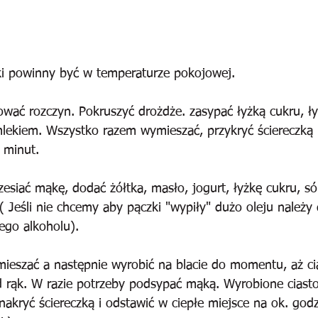
ki powinny być w temperaturze pokojowej.
wać rozczyn. Pokruszyć drożdże. zasypać łyżką cukru, ły
ekiem. Wszystko razem wymieszać, przykryć ściereczką 
 minut. 
esiać mąkę, dodać żółtka, masło, jogurt, łyżkę cukru, só
( Jeśli nie chcemy aby pączki "wypiły" dużo oleju należy
ego alkoholu). 
eszać a następnie wyrobić na blacie do momentu, aż ci
d rąk. W razie potrzeby podsypać mąką. Wyrobione ciasto
akryć ściereczką i odstawić w ciepłe miejsce na ok. godz