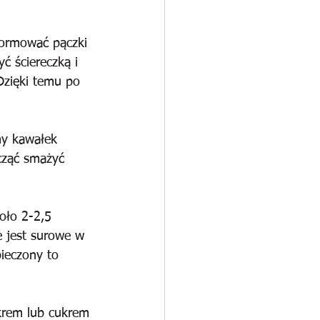
formować pączki 
ć ściereczką i 
Dzięki temu po 
my kawałek 
cząć smażyć 
oło 2-2,5 
e jest surowe w 
ieczony to 
krem lub cukrem 