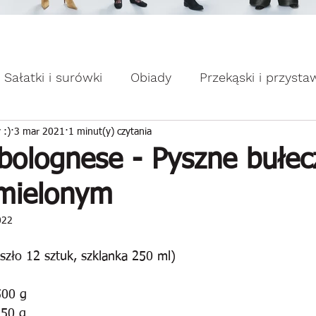
omocje dla Ciebie WEEKDAY.
ebie WEEKDAY.
Sałatki i surówki
Obiady
Przekąski i przysta
apiekanki
Placuszki i naleśniki
Domowe słodk
 :)
3 mar 2021
1 minut(y) czytania
 bolognese - Pyszne bułec
mielonym
022
szło 12 sztuk, szklanka 250 ml)
500 g
 50 g