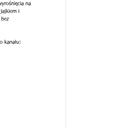
wyrośnięcia na 
ajkiem i 
 bez 
o kanału: