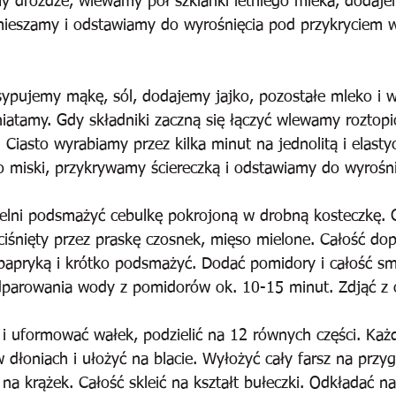
y drożdże, wlewamy poł szklanki letniego mleka, dodaje
mieszamy i odstawiamy do wyrośnięcia pod przykryciem w
ypujemy mąkę, sól, dodajemy jajko, pozostałe mleko i w
iatamy. Gdy składniki zaczną się łączyć wlewamy roztopi
Ciasto wyrabiamy przez kilka minut na jednolitą i elastyc
 miski, przykrywamy ściereczką i odstawiamy do wyrośni
elni podsmażyć cebulkę pokrojoną w drobną kosteczkę. G
ciśnięty przez praskę czosnek, mięso mielone. Całość dop
papryką i krótko podsmażyć. Dodać pomidory i całość s
parowania wody z pomidorów ok. 10-15 minut. Zdjąć z 
i i uformować wałek, podzielić na 12 równych części. Każ
w dłoniach i ułożyć na blacie. Wyłożyć cały farsz na przy
na krążek. Całość skleić na kształt bułeczki. Odkładać na