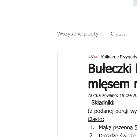
Moda, styl, ubrania i pr
Moda, styl, ubrania i promocje dla Ci
Wszystkie posty
Ciasta
Drożdżowe wypieki
Z
Kulinarne Przygody
Bułeczki
mięsem 
Reklama
Zaktualizowano:
19 cze 2
 Składniki:
(z podanej porcji wy
Ciasto:
Mąka pszenna 
Drożdże świeże