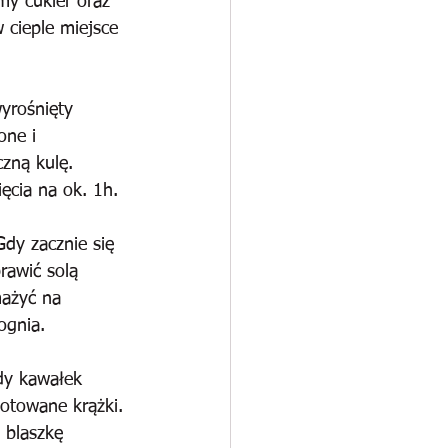
my cukier oraz 
 cieple miejsce 
yrośnięty 
one i 
zną kulę. 
ęcia na ok. 1h.
dy zacznie się 
rawić solą 
mażyć na 
ognia.
dy kawałek 
gotowane krążki. 
 blaszkę 