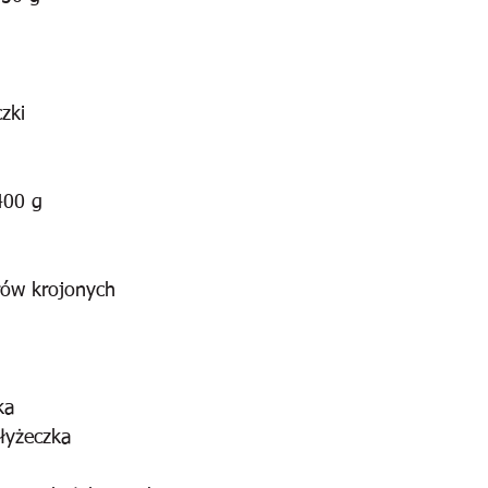
zki
400 g
ów krojonych
ka
łyżeczka