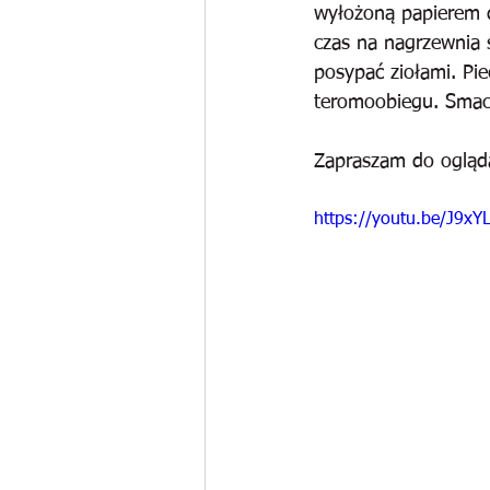
wyłożoną papierem d
czas na nagrzewnia 
posypać ziołami. Pi
teromoobiegu. Sma
Zapraszam do ogląd
https://youtu.be/J9x