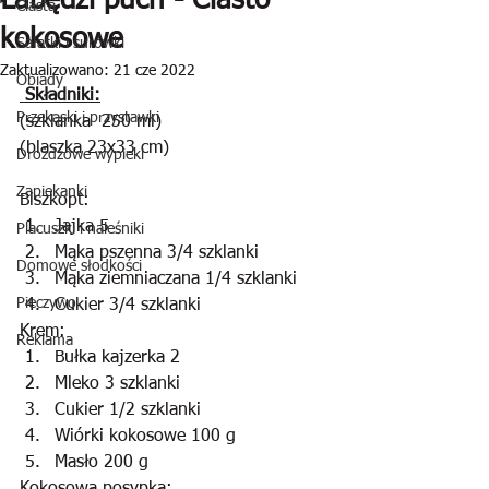
Łabędzi puch - Ciasto
Ciasta
kokosowe
Sałatki i surówki
Zaktualizowano:
21 cze 2022
Obiady
 Składniki:
Przekąski i przystawki
(szklanka  250 ml)
(blaszka 23x33 cm)
Drożdżowe wypieki
Zapiekanki
Biszkopt:
Jajka 5
Placuszki i naleśniki
Mąka pszenna 3/4 szklanki
Domowe słodkości
Mąka ziemniaczana 1/4 szklanki
Pieczywo
Cukier 3/4 szklanki
Krem:
Reklama
Bułka kajzerka 2
Mleko 3 szklanki
Cukier 1/2 szklanki
Wiórki kokosowe 100 g
Masło 200 g