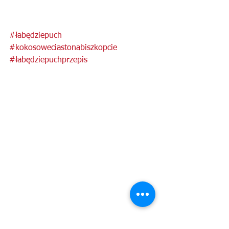
#łabędziepuch
#kokosoweciastonabiszkopcie
#łabędziepuchprzepis