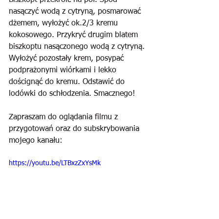
Biszkopt przekroić na pół. Spód 
nasączyć wodą z cytryną, posmarować 
dżemem, wyłożyć ok.2/3 kremu 
kokosowego. Przykryć drugim blatem 
biszkoptu nasączonego wodą z cytryną. 
Wyłożyć pozostały krem, posypać 
podprażonymi wiórkami i lekko 
doścignąć do kremu. Odstawić do 
lodówki do schłodzenia. Smacznego!
Zapraszam do oglądania filmu z 
przygotowań oraz do subskrybowania 
mojego kanału:
https://youtu.be/LTBxzZxYsMk