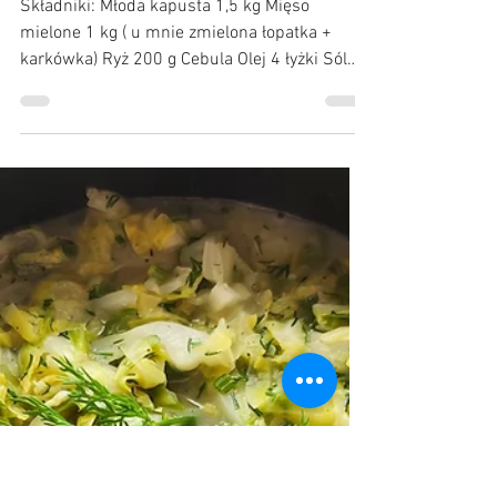
Kulinarne Przygody :)
10 cze 2020
Gołąbki z młodej kapusty
Składniki: Młoda kapusta 1,5 kg Mięso
mielone 1 kg ( u mnie zmielona łopatka +
karkówka) Ryż 200 g Cebula Olej 4 łyżki Sól
Pieprz...