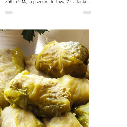
Kulinarne Przygody :)
13 cze 2020
Ciasteczka twarogowe z cukrem
Składniki: (szklanka 250 ml) ( porcja na. ok 40
sztuk) Masło 200 g Twaróg półtłusty 200 g
Żółtka 2 Mąka pszenna tortowa 2 szklanki
Cukier...