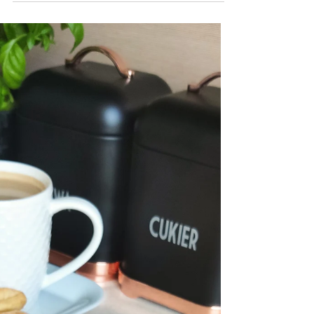
Delikatny sernik bez spodu
Składniki: Twaróg 1 kg ( użyłam z wiaderka)
Jajka 6 Budyń śmietankowy 2 Olej 1/2
szklanki Mleko 350 ml Mąka ziemniaczana
1/2 szklanki...