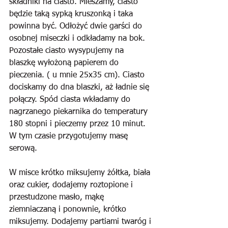
składniki na ciasto. Mieszamy, ciasto 
będzie taką sypką kruszonką i taka 
powinna być. Odłożyć dwie garści do 
osobnej miseczki i odkładamy na bok. 
Pozostałe ciasto wysypujemy na 
blaszkę wyłożoną papierem do 
pieczenia. ( u mnie 25x35 cm). Ciasto 
dociskamy do dna blaszki, aż ładnie się 
połączy. Spód ciasta wkładamy do 
nagrzanego piekarnika do temperatury 
180 stopni i pieczemy przez 10 minut. 
W tym czasie przygotujemy masę 
serową.
W misce krótko miksujemy żółtka, biała 
oraz cukier, dodajemy roztopione i 
przestudzone masło, mąkę 
ziemniaczaną i ponownie, krótko 
miksujemy. Dodajemy partiami twaróg i 