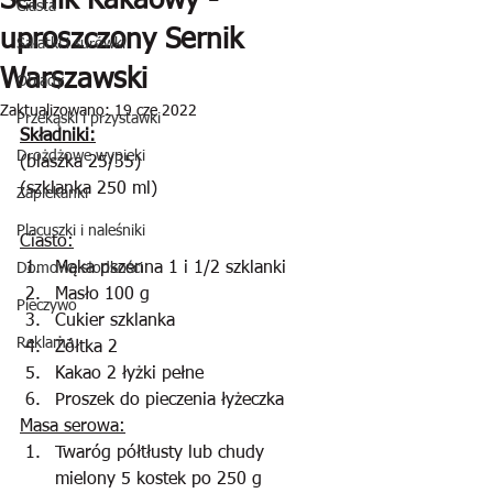
Sernik Kakaowy -
Ciasta
uproszczony Sernik
Sałatki i surówki
Warszawski
Obiady
Zaktualizowano:
19 cze 2022
Przekąski i przystawki
Składniki:
Drożdżowe wypieki
(blaszka 25/35)
(szklanka 250 ml)
Zapiekanki
Placuszki i naleśniki
Ciasto:
Mąka pszenna 1 i 1/2 szklanki
Domowe słodkości
Masło 100 g
Pieczywo
Cukier szklanka
Reklama
Żółtka 2
Kakao 2 łyżki pełne
Proszek do pieczenia łyżeczka
Masa serowa:
Twaróg półtłusty lub chudy 
mielony 5 kostek po 250 g