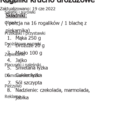
Rogaliki krucho drożdżowe
Ciasta
Zaktualizowano:
19 cze 2022
Sałatki i surówki
Składniki:
Obiady
( porcja na 16 rogalików / 1 blachę z 
piekarnika)
Przekąski i przystawki
Mąka 250 g
Drożdżowe wypieki
Drożdże 20 g
Masło 100 g
Zapiekanki
Jajko
Placuszki i naleśniki
Śmietana łyżka
Cukier łyżka
Domowe słodkości
Sól szczypta 
Pieczywo
Nadzienie: czekolada, marmolada, 
Reklama
jabłka