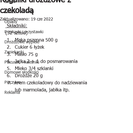
Rogaliki drożdżowe z
Ciasta
czekoladą
Sałatki i surówki
Zaktualizowano:
19 cze 2022
Obiady
 Składniki:
Przekąski i przystawki
(32 sztuki)
Mąka pszenna 500 g
Drożdżowe wypieki
Cukier 6 łyżek
Zapiekanki
Masło 75 g
Jajka 2 + 1 do posmarowania
Placuszki i naleśniki
Mleko 3/4 szklanki
Domowe słodkości
Drożdże 20 g
Pieczywo
krem czekoladowy do nadziewania 
lub marmolada, jabłka itp.
Reklama