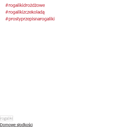
#rogalikidrożdżowe
#rogalikizczekoladą
#prostyprzepisnarogaliki
rogaliki
Domowe słodkości