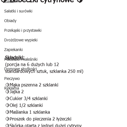
🍋 Babeczki cytrynowe 🍋
Ciasta
Sałatki i surówki
Obiady
Przekąski i przystawki
Drożdżowe wypieki
Zapiekanki
Składniki:
Placuszki i naleśniki
(porcja na 6 dużych lub 12 
Domowe słodkości
standardowych sztuk, szklanka 250 ml)
Pieczywo
🍋Mąka pszenna 2 szklanki
Reklama
🍋Jajka 2
🍋Cukier 3/4 szklanki
🍋Olej 1/2 szklanki
🍋Maślanka 1 szklanka
🍋Proszek do pieczenia 2 łyżeczki
🍋Skórka otarta z jednej dużej cytryny