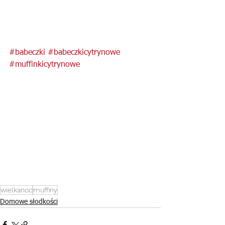
#babeczki
#babeczkicytrynowe
#muffinkicytrynowe
wielkanoc
muffiny
Domowe słodkości