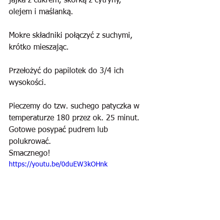
jajka z cukrem, skórką z cytryny, 
olejem i maślanką.
Mokre składniki połączyć z suchymi, 
krótko mieszając.
Przełożyć do papilotek do 3/4 ich 
wysokości.
Pieczemy do tzw. suchego patyczka w 
temperaturze 180 przez ok. 25 minut. 
Gotowe posypać pudrem lub 
polukrować.
Smacznego!
https://youtu.be/0duEW3kOHnk