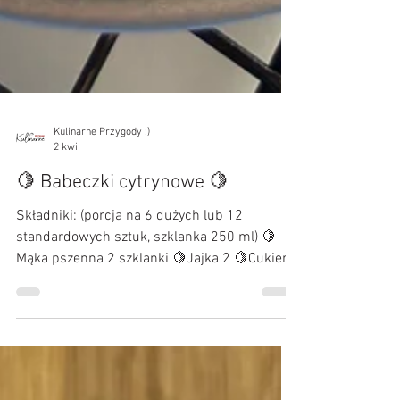
Kulinarne Przygody :)
2 kwi
🍋 Babeczki cytrynowe 🍋
Składniki: (porcja na 6 dużych lub 12
standardowych sztuk, szklanka 250 ml) 🍋
Mąka pszenna 2 szklanki 🍋Jajka 2 🍋Cukier
3/4 szklanki 🍋Olej 1/2 szklanki 🍋Maślanka
1 szklanka 🍋Proszek do pieczenia 2 łyżeczki
🍋Skórka otarta z jednej dużej cytryny
Przygotowanie: Do miski przesiewamy mąkę