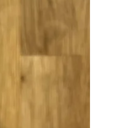
wraz z proszkiem do pieczenia. W osobnej
misce mieszamy trzepaczką jajka z cukrem,
skórką z cytryny, olejem i maślanką. Mokre
składniki połączyć z suchymi, krótko
mieszając. Przełożyć do pap