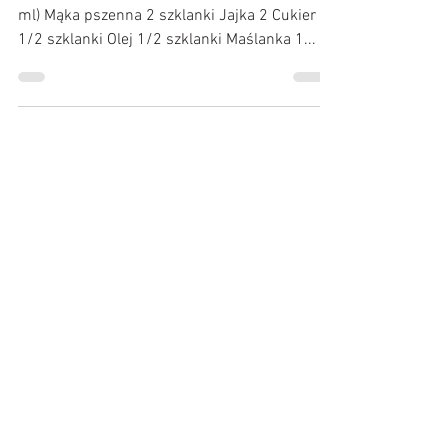
Błyskawiczne babeczki cytrynowe
bez miksera
Składniki: (porcja na 12 sztuk, szklanka 250
ml) Mąka pszenna 2 szklanki Jajka 2 Cukier
1/2 szklanki Olej 1/2 szklanki Maślanka 1...