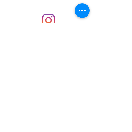
wideo bloga. Teraz nie musisz się
zastanawiać jak to zostało zrobione.
Możesz to po prostu zobaczyć.
Zapraszam
INSTAGRAM