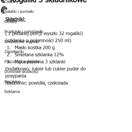
🥐 Rogaliki 3 składnikowe
Ciasta
🥐
Sałatki i surówki
Składniki:
Obiady
Przekąski i przystawki
( z podanej porcji wyszło 32 rogaliki)
(szklanka o pojemności 250 ml)
Drożdżowe wypieki
Masło kostka 200 g
Zapiekanki
Śmietana szklanka 12%
Placuszki i naleśniki
Mąka pszenna 3 szklanki
Dodatkowo: lukier lub cukier puder do 
Domowe słodkości
posypania
Pieczywo
Nadzienie: powidła, czekolada
Reklama