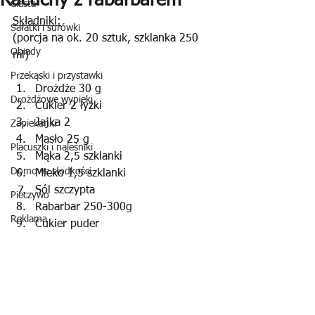
Racuchy z rabarbarem
Ciasta
Składniki:
Sałatki i surówki
(porcja na ok. 20 sztuk, szklanka 250 
Obiady
ml)
Przekąski i przystawki
Drożdże 30 g
Drożdżowe wypieki
Cukier 2 łyżki
Jajka 2
Zapiekanki
Masło 25 g
Placuszki i naleśniki
Mąka 2,5 szklanki
Domowe słodkości
Mleko 1,5 szklanki
Sól szczypta
Pieczywo
Rabarbar 250-300g
Reklama
Cukier puder