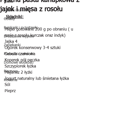
Pyszna pasta kanapkowa z
Ciasta
jajek i mięsa z rosołu
Sałatki i surówki
 Składniki:
Obiady
Przekąski i przystawki
Mięso gotowane 200 g po obraniu ( u 
mnie z rosołu kurczak oraz indyk)
Drożdżowe wypieki
Jajka 4
Zapiekanki
Ogórek konserwowy 3-4 sztuki
Placuszki i naleśniki
Cebula czerwona
Koperek pół pęczka
Domowe słodkości
Szczypiorek łyżka 
Pieczywo
Majonez 2 łyżki
Jogurt naturalny lub śmietana łyżka
Reklama
Sól
Pieprz