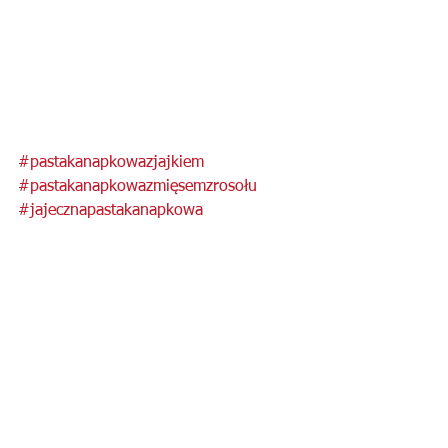
#pastakanapkowazjajkiem
#pastakanapkowazmięsemzrosołu
#jajecznapastakanapkowa