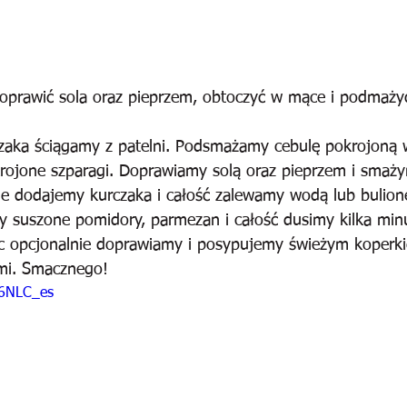
doprawić sola oraz pieprzem, obtoczyć w mące i podmażyć
aka ściągamy z patelni. Podsmażamy cebulę pokrojoną w
rojone szparagi. Doprawiamy solą oraz pieprzem i smaży
ie dodajemy kurczaka i całość zalewamy wodą lub bulion
 suszone pomidory, parmezan i całość dusimy kilka minu
ec opcjonalnie doprawiamy i posypujemy świeżym koperk
mi. Smacznego!
a6NLC_es