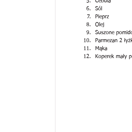
Cebula
Sól
Pieprz
Olej 
Suszone pomidor
Parmezan 2 łyżk
Mąka
Koperek mały p