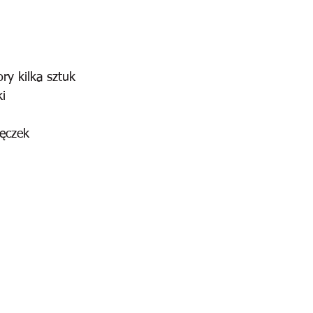
y kilka sztuk
i
ęczek