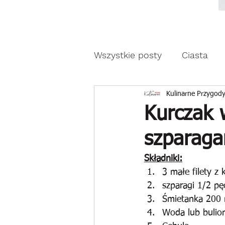
Moda, styl, ubrania i pr
Moda, styl, ubrania i promocje dla Ci
Wszystkie posty
Ciasta
Drożdżowe wypieki
Z
Kulinarne Przygody
Kurczak 
szparaga
Reklama
Składniki:
3 małe filety z 
szparagi 1/2 pę
Śmietanka 200 
Woda lub bulio