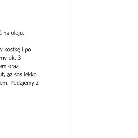
 na oleju.
 kostkę i po 
my ok. 3 
em oraz 
t, aż sos lekko 
iem. Podajemy z 