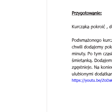
Przygotowanie:
Kurczaka pokroić , 
Podsmażonego kurcz
chwili dodajemy pok
minuty. Po tym czas
śmietanką. Dodajemy
zgęstnieje. Na koni
ulubionymi dodatka
https://youtu.be/ZoD