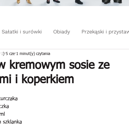
omocje dla Ciebie WEEKDAY.
ebie WEEKDAY.
Sałatki i surówki
Obiady
Przekąski i przysta
apiekanki
Placuszki i naleśniki
Domowe słodk
 :)
5 cze
1 minut(y) czytania
w kremowym sosie ze
mi i koperkiem
kurczaka
czka
ml
n szklanka