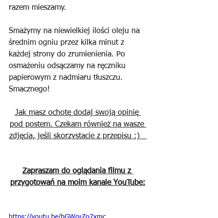
razem mieszamy. 
Smażymy na niewielkiej ilości oleju na 
średnim ogniu przez kilka minut z 
każdej strony do zrumienienia. Po 
osmażeniu odsączamy na ręczniku 
papierowym z nadmiaru tłuszczu. 
Smacznego!
Jak masz ochotę dodaj swoją opinię 
pod postem. Czekam również na wasze 
zdjęcia, jeśli skorzystacie z przepisu :)   
Zapraszam do oglądania filmu z 
przygotowań na moim kanale YouTube:
https://youtu.be/hGWgrZo7xmc