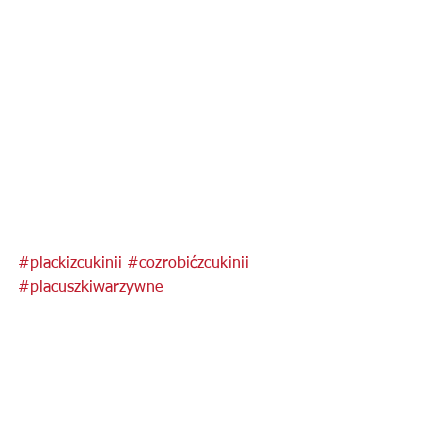
#plackizcukinii
#cozrobićzcukinii
#placuszkiwarzywne