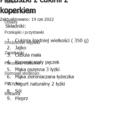
Placuszki z cukinii z
Ciasta
koperkiem
Sałatki i surówki
Zaktualizowano:
19 cze 2022
Obiady
Składniki:
Przekąski i przystawki
Cukinia średniej wielkości ( 350 g)
Drożdżowe wypieki
Jajko
Zapiekanki
Cebula mała
Koperek mały pęczek
Placuszki i naleśniki
Mąka pszenna 3 łyżki
Domowe słodkości
Mąka ziemniaczana łyżeczka
Pieczywo
Jogurt naturalny 2 łyżki
Sól
Reklama
Pieprz