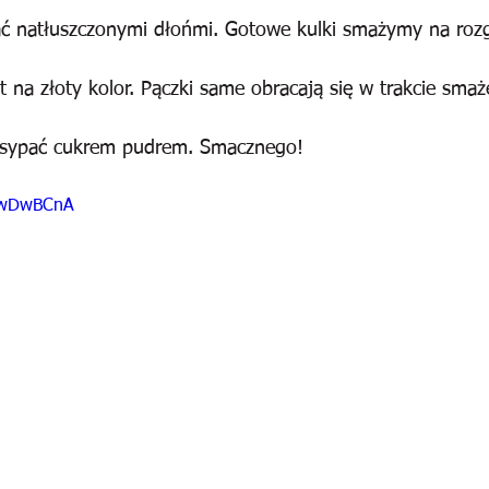
ć natłuszczonymi dłońmi. Gotowe kulki smażymy na roz
na złoty kolor. Pączki same obracają się w trakcie smaże
osypać cukrem pudrem. Smacznego!
sOwDwBCnA