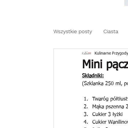
Moda, styl, ubrania i pr
Moda, styl, ubrania i promocje dla Ci
Wszystkie posty
Ciasta
Drożdżowe wypieki
Z
Kulinarne Przygody
Mini pąc
Składniki:
Reklama
(Szklanka 250 ml, po
Twaróg półtłus
Mąka pszenna 
Cukier 3 łyżki
Cukier Wanilino