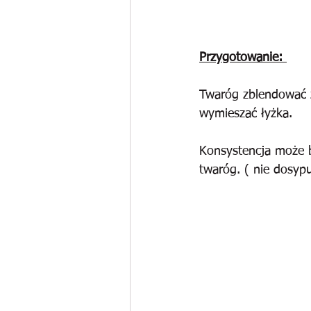
Przygotowanie: 
Twaróg zblendować z 
wymieszać łyżka. 
Konsystencja może by
twaróg. ( nie dosyp