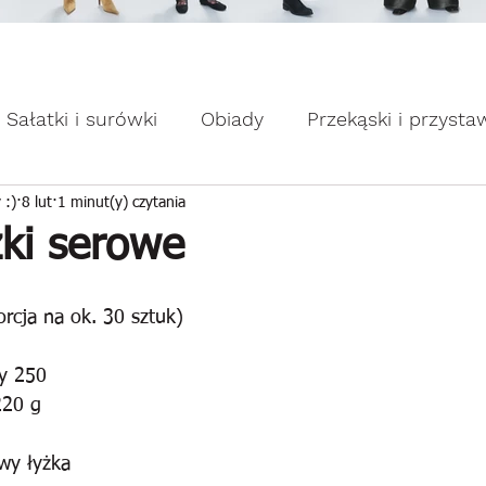
omocje dla Ciebie WEEKDAY.
ebie WEEKDAY.
Sałatki i surówki
Obiady
Przekąski i przysta
apiekanki
Placuszki i naleśniki
Domowe słodk
 :)
8 lut
1 minut(y) czytania
zki serowe
rcja na ok. 30 sztuk)
ty 250
220 g
wy łyżka