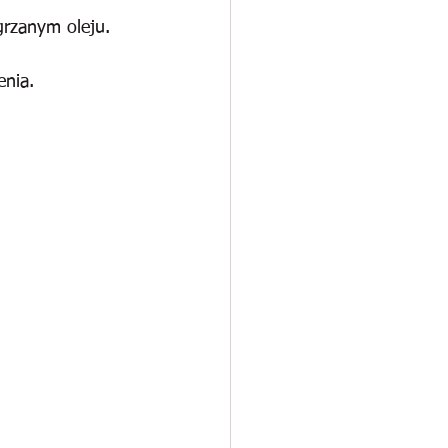
grzanym oleju.
nia. 