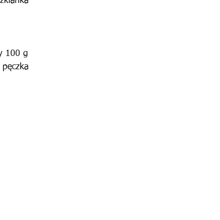
zklanka
y 100 g
 pęczka