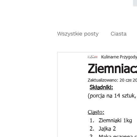
Moda, styl, ubrania i pr
Moda, styl, ubrania i promocje dla Ci
Wszystkie posty
Ciasta
Drożdżowe wypieki
Z
Kulinarne Przygody
Ziemniac
Zaktualizowano:
20 cze 2
Reklama
Składniki:
(porcja na 14 sztuk
Ciasto:
Ziemniaki 1kg
Jajka 2