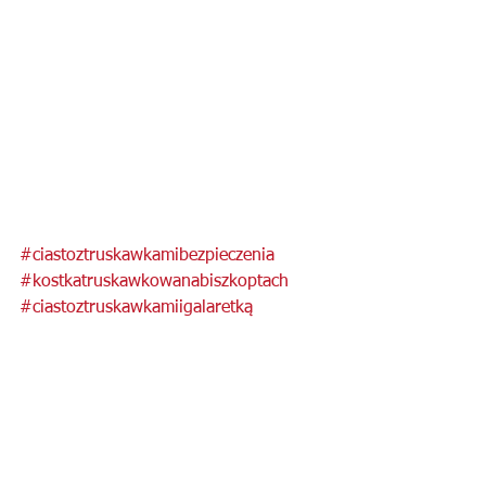
#ciastoztruskawkamibezpieczenia
#kostkatruskawkowanabiszkoptach
#ciastoztruskawkamiigalaretką