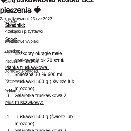
🍓 Truskawkowa kostka bez
Ciasta
pieczenia 🍓
Sałatki i surówki
Zaktualizowano:
23 cze 2022
Obiady
Składniki:
Przekąski i przystawki
Spód:
Drożdżowe wypieki
Zapiekanki
Biszkopty okrągłe małe 
opakowanie ok 20 sztuk
Placuszki i naleśniki
Pianka truskawkowa:
Domowe słodkości
Śmietana 30 % 600 ml
Pieczywo
Truskawki 500 g ( świeże lub 
mrożone)
Reklama
Galaretka truskawkowa 2
Mus truskawkowy:
Truskawki 500 g (świeże lub 
mrożone)