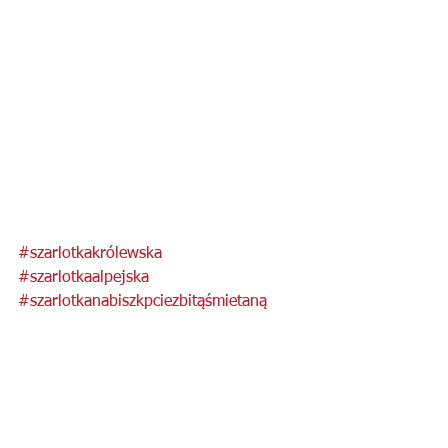
#szarlotkakrólewska
#szarlotkaalpejska
#szarlotkanabiszkpciezbitąśmietaną