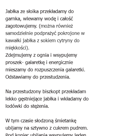
Jabłka ze słoika przekładamy do 
garnka, wlewamy wodę i całość 
zagotowujemy. (
można również 
samodzielnie podprażyć pokrojone w 
kawałki jabłka z sokiem cytryny do 
miękkości).
Zdejmujemy z ognia i wsypujemy 
proszek- galaretkę i energicznie 
mieszamy do rozpuszczenia galaretki. 
Odstawiamy do przestudzenia.
Na przestudzony biszkopt przekładam 
lekko gęstniejące jabłka i wkładamy do 
lodówki do stężenia.
W tym czasie słodzoną śmietankę 
ubijamy na sztywno z cukrem pudrem. 
Pod koniec ubijania wsypujemy jeden 