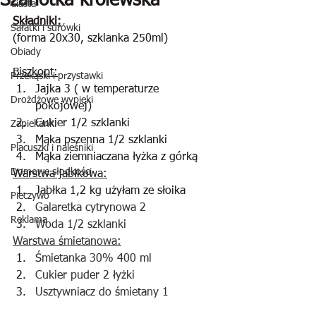
Szarlotka królewska
Ciasta
Składniki:
Sałatki i surówki
(forma 20x30, szklanka 250ml)
Obiady
Biszkopt:
Przekąski i przystawki
Jajka 3 ( w temperaturze 
Drożdżowe wypieki
pokojowej)
Cukier 1/2 szklanki
Zapiekanki
Mąka pszenna 1/2 szklanki
Placuszki i naleśniki
Mąka ziemniaczana łyżka z górką
Domowe słodkości
Warstwa jabłkowa:
Jabłka 1,2 kg użyłam ze słoika 
Pieczywo
Galaretka cytrynowa 2
Reklama
Woda 1/2 szklanki
Warstwa śmietanowa:
Śmietanka 30% 400 ml
Cukier puder 2 łyżki
Usztywniacz do śmietany 1 