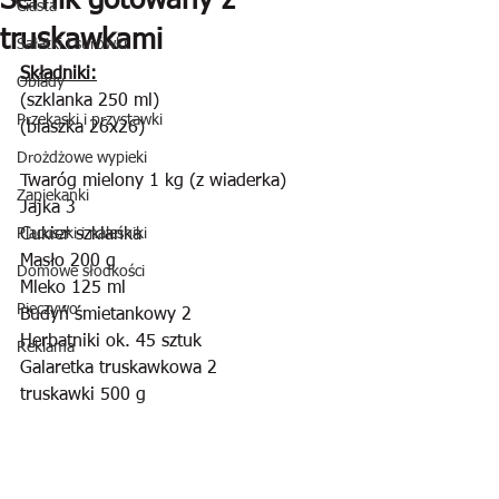
Sernik gotowany z
Ciasta
truskawkami
Sałatki i surówki
Składniki:
Obiady
(szklanka 250 ml)
Przekąski i przystawki
(blaszka 26x26)
Drożdżowe wypieki
Twaróg mielony 1 kg (z wiaderka)
Zapiekanki
Jajka 3
Placuszki i naleśniki
Cukier szklanka
Masło 200 g
Domowe słodkości
Mleko 125 ml
Pieczywo
Budyń śmietankowy 2
Herbatniki ok. 45 sztuk
Reklama
Galaretka truskawkowa 2
truskawki 500 g