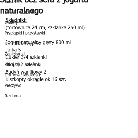
Sernik bez sera z jogurtu
Ciasta
naturalnego
Sałatki i surówki
Składniki:
Obiady
(tortownica 24 cm, szklanka 250 ml)
Przekąski i przystawki
Jogurt naturalny gęsty 800 ml
Drożdżowe wypieki
Jajka 5
Zapiekanki
Cukier 3/4 szklanki
Placuszki i naleśniki
Olej 1/2 szklanki
Budyń waniliowy 2
Domowe słodkości
Biszkopty okrągłe ok 16 szt.
Pieczywo
Reklama