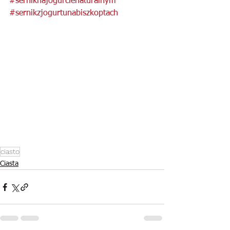
#serniknajogurcienaturalnym
#sernikzjogurtunabiszkoptach
ciasto
Ciasta