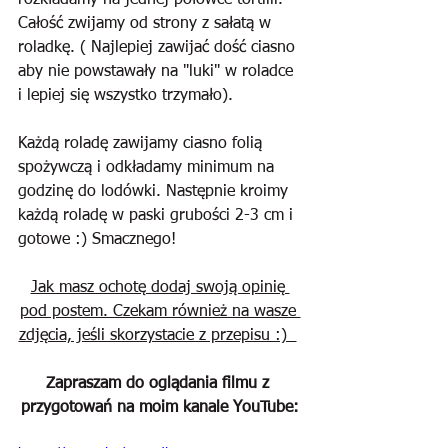
rozkładamy na jednej połówce tortilli. 
Całość zwijamy od strony z sałatą w 
roladkę. ( Najlepiej zawijać dość ciasno 
aby nie powstawały na "luki" w roladce 
i lepiej się wszystko trzymało).
Każdą roladę zawijamy ciasno folią 
spożywczą i odkładamy minimum na 
godzinę do lodówki. Następnie kroimy 
każdą roladę w paski grubości 2-3 cm i 
gotowe :) Smacznego!
Jak masz ochotę dodaj swoją opinię 
pod postem. Czekam również na wasze 
zdjęcia, jeśli skorzystacie z przepisu :)  
Zapraszam do oglądania filmu z 
przygotowań na moim kanale YouTube: