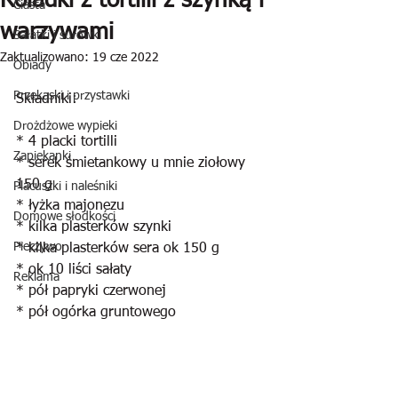
Roladki z tortilli z szynką i
Ciasta
warzywami
Sałatki i surówki
Zaktualizowano:
19 cze 2022
Obiady
Przekąski i przystawki
Składniki:
Drożdżowe wypieki
* 4 placki tortilli
Zapiekanki
* serek śmietankowy u mnie ziołowy 
150 g
Placuszki i naleśniki
* łyżka majonezu
Domowe słodkości
* kilka plasterków szynki
Pieczywo
* kilka plasterków sera ok 150 g
* ok 10 liści sałaty
Reklama
* pół papryki czerwonej
* pół ogórka gruntowego