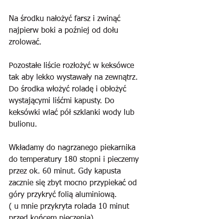
Na środku nałożyć farsz i zwinąć 
najpierw boki a poźniej od dołu 
zrolować.
Pozostałe liście rozłożyć w keksówce 
tak aby lekko wystawały na zewnątrz. 
Do środka włożyć roladę i obłożyć 
wystającymi liśćmi kapusty. Do 
keksówki wlać pół szklanki wody lub 
bulionu.
Wkładamy do nagrzanego piekarnika 
do temperatury 180 stopni i pieczemy 
przez ok. 60 minut. Gdy kapusta 
zacznie się zbyt mocno przypiekać od 
góry przykryć folią aluminiową.
( u mnie przykryta rolada 10 minut 
przed końcem pieczenia).