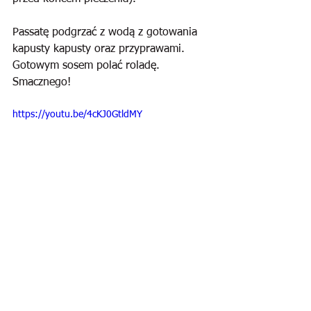
Passatę podgrzać z wodą z gotowania 
kapusty kapusty oraz przyprawami. 
Gotowym sosem polać roladę. 
Smacznego!
https://youtu.be/4cKJ0GtldMY