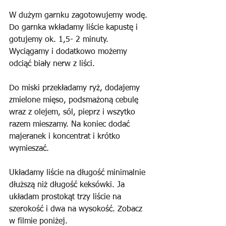
W dużym garnku zagotowujemy wodę. 
Do garnka wkładamy liście kapustę i 
gotujemy ok. 1,5- 2 minuty. 
Wyciągamy i dodatkowo możemy 
odciąć biały nerw z liści.
Do miski przekładamy ryż, dodajemy 
zmielone mięso, podsmażoną cebulę 
wraz z olejem, sól, pieprz i wszytko 
razem mieszamy. Na koniec dodać 
majeranek i koncentrat i krótko 
wymieszać.
Układamy liście na długość minimalnie 
dłuższą niż długość keksówki. Ja 
układam prostokąt trzy liście na 
szerokość i dwa na wysokość. Zobacz 
w filmie poniżej.