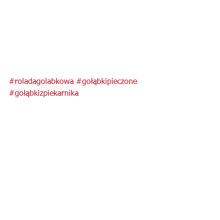
#roladagolabkowa
#gołąbkipieczone
#gołąbkizpiekarnika