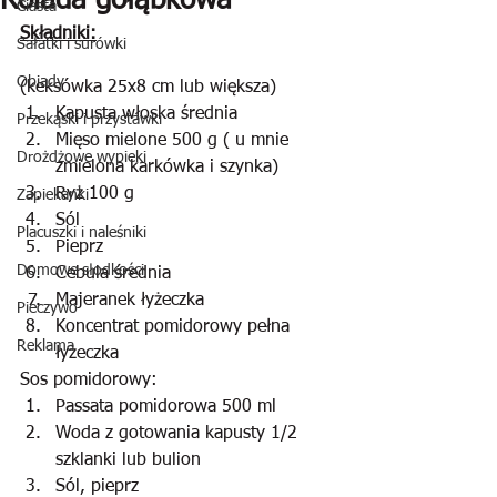
Rolada gołąbkowa
Ciasta
Składniki:
Sałatki i surówki
Obiady
(keksówka 25x8 cm lub większa)
Kapusta włoska średnia
Przekąski i przystawki
Mięso mielone 500 g ( u mnie 
Drożdżowe wypieki
zmielona karkówka i szynka)
Ryż 100 g
Zapiekanki
Sól
Placuszki i naleśniki
Pieprz
Domowe słodkości
Cebula średnia
Majeranek łyżeczka
Pieczywo
Koncentrat pomidorowy pełna 
Reklama
łyżeczka
Sos pomidorowy:
Passata pomidorowa 500 ml
Woda z gotowania kapusty 1/2 
szklanki lub bulion
Sól, pieprz 