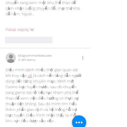
chuyển sang xem một khu thể thao để 
cảm nhận luồng chuyển đổi, mọi thứ khá 
dễ nắm. Ngoài…
Pokaż więcej
Polub
Odpowiedz
blogcommentsieuviet
2 dni temu
Điều mình dành nhiều thời gian quan sát 
khi truy cập 
s8
 là cách nền tảng dẫn người 
dùng đến từng chuyên mục. Mình mở 
Casino trực tuyến trước, sau đó chuyển 
sang game bài rồi tiếp tục khám phá thể 
thao để xem việc điều hướng có thực sự 
thuận tiện không. Sau đó mình tìm hiểu 
thêm phần giao dịch và hệ thống hỗ trợ 
trực tuyến. Điều mình nhận thấy là mỗi 
khu vực đều được sắp xếp…