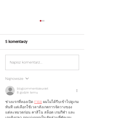
5 komentarzy
Napisz komentarz...
Kurczak w kremowym
Ziemniaki hassel
sosie ze szparagami i
dodatkiem szynki
koperkiem
parmezanu
Najnowsze
blogcommentsieuviet
8 godzin temu
ช่วงแรกที่ลองเปิด 
F168
 ผมไม่ได้รีบเข้าไปดูเกม
ทันที แต่เลือกใช้เวลาสังเกตการจัดวางของ
แต่ละหมวดก่อน คาสิโน สล็อต เกมกีฬา และ
เกมยิงปลา ถูกแบ่งออกเป็นสัดส่วนที่ชัดเจน 