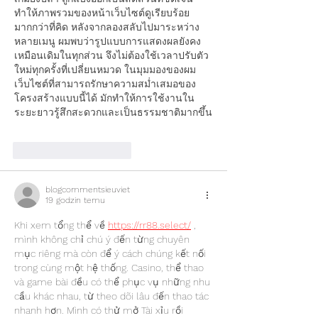
ทำให้ภาพรวมของหน้าเว็บไซต์ดูเรียบร้อย
มากกว่าที่คิด หลังจากลองสลับไปมาระหว่าง
หลายเมนู ผมพบว่ารูปแบบการแสดงผลยังคง
เหมือนเดิมในทุกส่วน จึงไม่ต้องใช้เวลาปรับตัว
ใหม่ทุกครั้งที่เปลี่ยนหมวด ในมุมมองของผม 
เว็บไซต์ที่สามารถรักษาความสม่ำเสมอของ
โครงสร้างแบบนี้ได้ มักทำให้การใช้งานใน
ระยะยาวรู้สึกสะดวกและเป็นธรรมชาติมากขึ้น
Polub
Odpowiedz
blogcommentsieuviet
19 godzin temu
Khi xem tổng thể về 
https://rr88.select/
 , 
mình không chỉ chú ý đến từng chuyên 
mục riêng mà còn để ý cách chúng kết nối 
trong cùng một hệ thống. Casino, thể thao 
và game bài đều có thể phục vụ những nhu 
cầu khác nhau, từ theo dõi lâu đến thao tác 
nhanh hơn. Mình có thử mở Tài xỉu rồi 