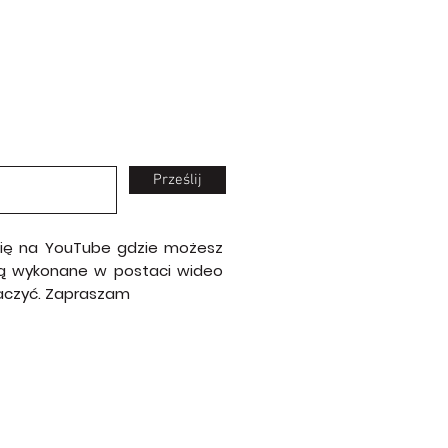
Prześlij
 się na YouTube gdzie możesz
e są wykonane w postaci wideo
baczyć. Zapraszam