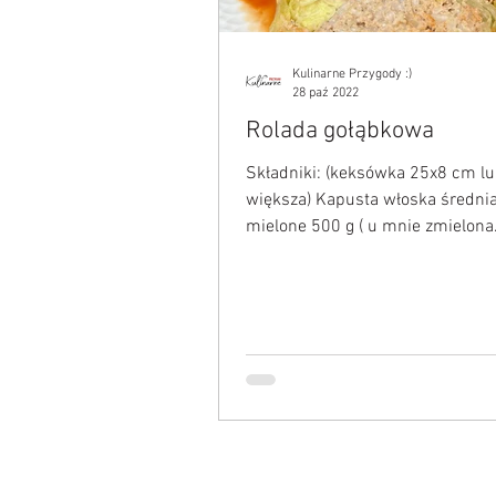
Kulinarne Przygody :)
28 paź 2022
Rolada gołąbkowa
Składniki: (keksówka 25x8 cm l
większa) Kapusta włoska średni
mielone 500 g ( u mnie zmielona
karkówka i szynka) Ryż 100 g Sól.