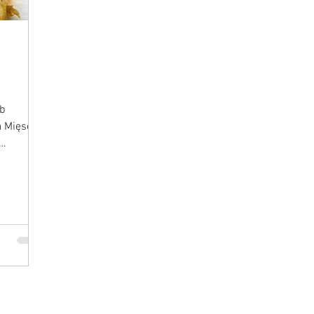
ub
a Mięso
..