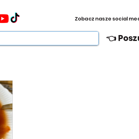
omocje dla Ciebie WEEKDAY.
Zobacz nasze social me
ebie WEEKDAY.
👈 Posz