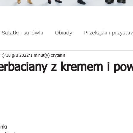
omocje dla Ciebie WEEKDAY.
ebie WEEKDAY.
Sałatki i surówki
Obiady
Przekąski i przysta
apiekanki
Placuszki i naleśniki
Domowe słodk
 :)
18 gru 2022
1 minut(y) czytania
herbaciany z kremem i po
anki