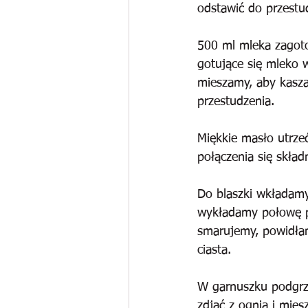
odstawić do przestu
500 ml mleka zagot
gotujące się mleko 
mieszamy, aby kasza
przestudzenia.
Miękkie masło utrz
połączenia się skła
Do blaszki wkładamy
wykładamy połowę p
smarujemy, powidła
ciasta.
W garnuszku podgrz
zdjąć z ognia i mies