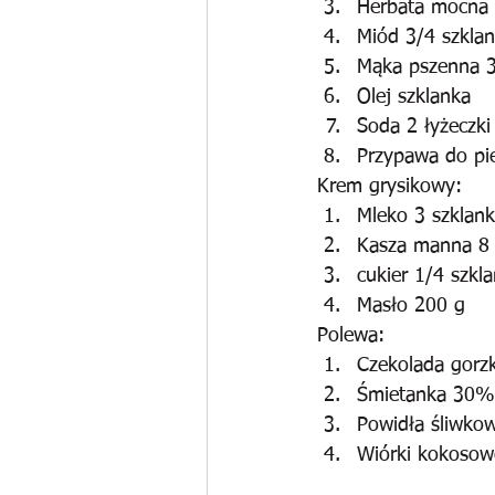
Herbata mocna 
Miód 3/4 szklan
Mąka pszenna 3
Olej szklanka
Soda 2 łyżeczki
Przypawa do pi
Krem grysikowy:
Mleko 3 szklank
Kasza manna 8 
cukier 1/4 szkla
Masło 200 g
Polewa:
Czekolada gorz
Śmietanka 30%
Powidła śliwko
Wiórki kokosowe