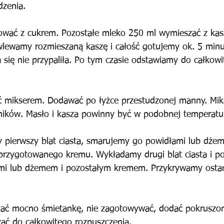
dzenia.
ować z cukrem. Pozostałe mleko 250 ml wymieszać z ka
wlewamy rozmieszaną kaszę i całość gotujemy ok. 5 minu
 się nie przypaliła. Po tym czasie odstawiamy do całkowi
eć mikserem. Dodawać po łyżce przestudzonej manny. Mi
dników. Masło i kasza powinny być w podobnej temperatu
 pierwszy blat ciasta, smarujemy go powidłami lub dżem
rzygotowanego kremu. Wykładamy drugi blat ciasta i p
mi lub dżemem i pozostałym kremem. Przykrywamy osta
ać mocno śmietankę, nie zagotowywać, dodać pokruszon
zać do całkowitego rozpuszczenia.