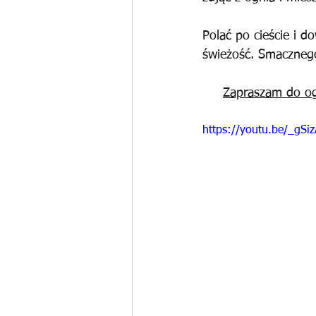
Polać po cieście i 
świeżość. Smaczneg
Zapraszam do og
https://youtu.be/_gS