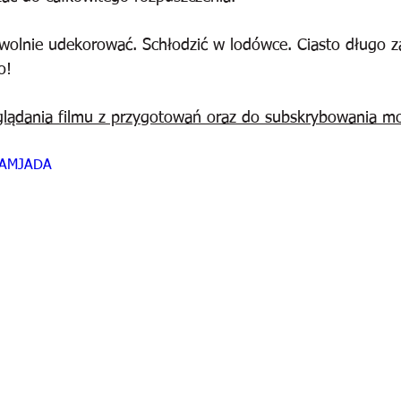
dowolnie udekorować. Schłodzić w lodówce. Ciasto długo 
o!
lądania filmu z przygotowań oraz do subskrybowania mo
izAMJADA