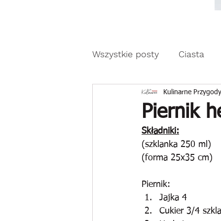
Moda, styl, ubrania i pr
Moda, styl, ubrania i promocje dla Ci
Wszystkie posty
Ciasta
Drożdżowe wypieki
Z
Kulinarne Przygody
Piernik 
Składniki:
Reklama
(szklanka 250 ml)
(forma 25x35 cm)
Piernik:
Jajka 4
Cukier 3/4 szkl