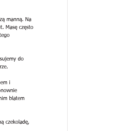
szą manną. Na 
t. Masę często 
tego 
ksujemy do 
rze.
em i 
onownie 
nim blatem 
ą czekoladę, 