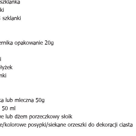
szklanka
ki
 szklanki
ernika opakowanie 20g
i
łyżek
nki
ka lub mleczna 50g
 50 ml
we lub dżem porzeczkowy słoik
/kolorowe posypki/siekane orzeszki do dekoracji ciasta