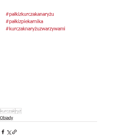
#pałkizkurczakanaryżu
#pałkizpiekarnika
#kurczaknaryżuzwarzywami
kurczak
ryż
Obiady