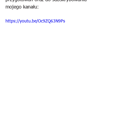
przygotowań oraz do subskrybowania 
mojego kanału:
https://youtu.be/Oc9ZQ63N9Ps