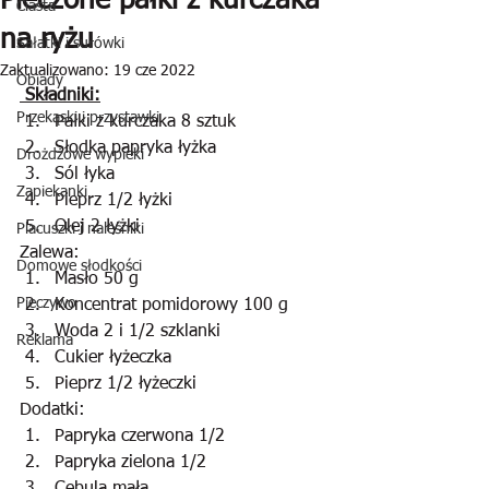
Pieczone pałki z kurczaka
Ciasta
na ryżu
Sałatki i surówki
Zaktualizowano:
19 cze 2022
Obiady
 Składniki:
Przekąski i przystawki
Pałki z kurczaka 8 sztuk
Słodka papryka łyżka
Drożdżowe wypieki
Sól łyka
Zapiekanki
Pieprz 1/2 łyżki
Olej 2 łyżki
Placuszki i naleśniki
Zalewa:
Domowe słodkości
Masło 50 g
Pieczywo
Koncentrat pomidorowy 100 g
Woda 2 i 1/2 szklanki
Reklama
Cukier łyżeczka
Pieprz 1/2 łyżeczki
Dodatki:
Papryka czerwona 1/2
Papryka zielona 1/2