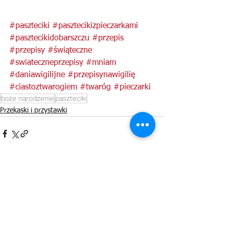
#paszteciki
#pasztecikizpieczarkami
#pasztecikidobarszczu
#przepis
#przepisy
#świąteczne
#swiateczneprzepisy
#mniam
#daniawigilijne
#przepisynawigilię
#ciastoztwarogiem
#twaróg
#pieczarki
boże narodzenie
paszteciki
Przekąski i przystawki
Zobacz wszystkie
Ostatnie posty