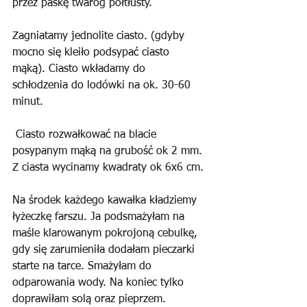
przez paskę twaróg półtłusty.  
Zagniatamy jednolite ciasto. (gdyby 
mocno się kleiło podsypać ciasto 
mąką). Ciasto wkładamy do 
schłodzenia do lodówki na ok. 30-60 
minut.
 Ciasto rozwałkować na blacie 
posypanym mąką na grubość ok 2 mm. 
Z ciasta wycinamy kwadraty ok 6x6 cm.
Na środek każdego kawałka kładziemy 
łyżeczkę farszu. Ja podsmażyłam na 
maśle klarowanym pokrojoną cebulkę, 
gdy się zarumieniła dodałam pieczarki 
starte na tarce. Smażyłam do 
odparowania wody. Na koniec tylko 
doprawiłam solą oraz pieprzem.