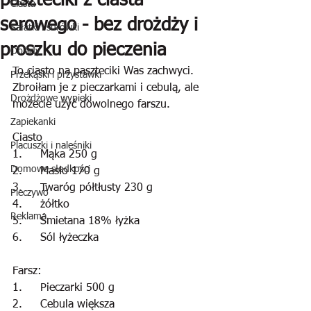
paszteciki z ciasta
Ciasta
serowego - bez drożdży i
Sałatki i surówki
proszku do pieczenia
Obiady
To ciasto na paszteciki Was zachwyci. 
Przekąski i przystawki
Zbroiłam je z pieczarkami i cebulą, ale 
Drożdżowe wypieki
możecie użyć dowolnego farszu.
Zapiekanki
Ciasto
Placuszki i naleśniki
1.	Mąka 250 g
Domowe słodkości
2.	Masło 170 g
3.	Twaróg półtłusty 230 g
Pieczywo
4.	żółtko
Reklama
5.	Śmietana 18% łyżka
6.	Sól łyżeczka
Farsz:
1.	Pieczarki 500 g
2.	Cebula większa