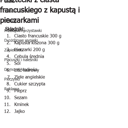
Paszteciki z ciasta
Ciasta
francuskiego z kapustą i
Sałatki i surówki
pieczarkami
Obiady
Składniki:
Przekąski i przystawki
Ciasto francuskie 300 g
Drożdżowe wypieki
Kapusta kiszona 300 g
Pieczarki 200 g
Zapiekanki
Cebula średnia
Placuszki i naleśniki
Sól
Domowe słodkości
Liść laurowy
Ziele angielskie
Pieczywo
Cukier szczypta
Reklama
Pieprz
Sezam
Kminek
Jajko