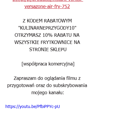
versazone-air-fry-752
Z KODEM RABATOWYM 
"KULINARNEPRZYGODY10" 
OTRZYMASZ 10% RABATU NA 
WSZYSTKIE FRYTKOWNICE NA 
STRONIE SKLEPU
[współpraca komercyjna]
Zapraszam do oglądania filmu z 
przygotowań oraz do subskrybowania 
mojego kanału:
https://youtu.be/PfbiPPYc-pU