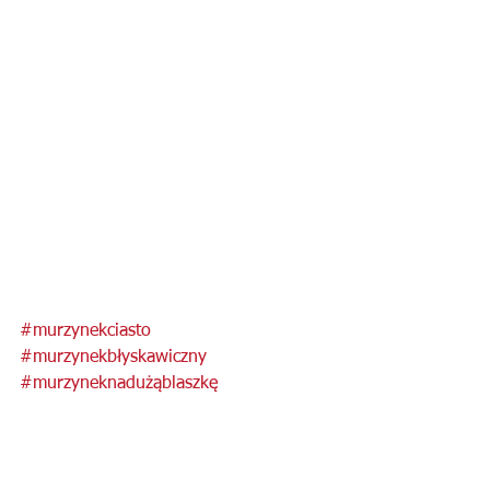
#murzynekciasto
#murzynekbłyskawiczny
#murzyneknadużąblaszkę