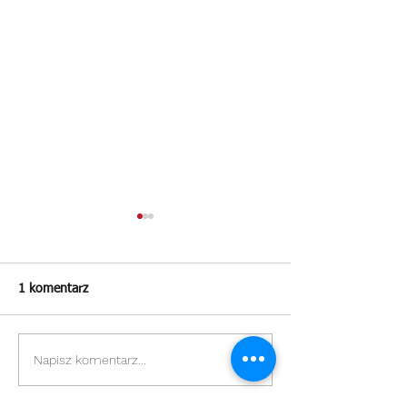
1 komentarz
Szarlotka królew
Napisz komentarz...
Kruche ciasto z budyniem i
truskawkami