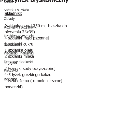
Murzynek błyskawiczny
Ciasta
Sałatki i surówki
Składniki:
Obiady
(szklanka o poj.250 ml, blaszka do 
Przekąski i przystawki
pieczenia 25x35)
Drożdżowe wypieki
4 szklanki mąki pszennej
2 szklanki cukru
Zapiekanki
1 szklanka oleju
Placuszki i naleśniki
2 szklanki mleka
Domowe słodkości
2 jajka
2 łyżeczki sody oczyszczonej
Pieczywo
4-5 łyżek gorzkiego kakao
Reklama
4 łyżki dżemu ( u mnie z czarnej 
porzeczki)