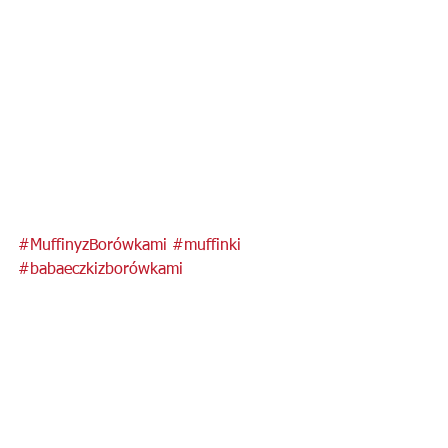
#MuffinyzBorówkami
#muffinki
#babaeczkizborówkami