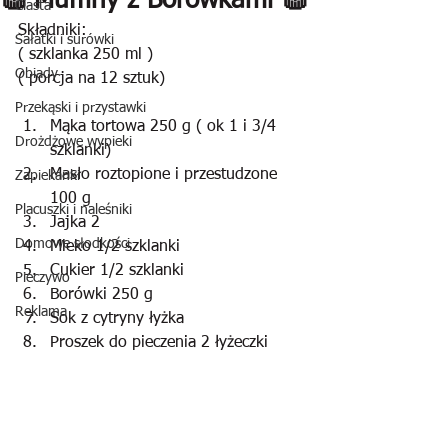
🧁 Muffiny z Borówkami 🧁
Ciasta
Składniki:
Sałatki i surówki
( szklanka 250 ml )
Obiady
( porcja na 12 sztuk)
Przekąski i przystawki
Mąka tortowa 250 g ( ok 1 i 3/4 
Drożdżowe wypieki
szklanki)
Masło roztopione i przestudzone 
Zapiekanki
100 g
Placuszki i naleśniki
Jajka 2
Domowe słodkości
Mleko 1/2 szklanki
Cukier 1/2 szklanki
Pieczywo
Borówki 250 g
Reklama
Sok z cytryny łyżka
Proszek do pieczenia 2 łyżeczki