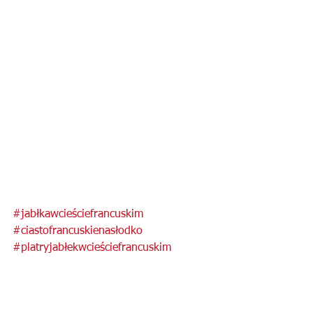
#jabłkawcieściefrancuskim
#ciastofrancuskienasłodko
#platryjabłekwcieściefrancuskim