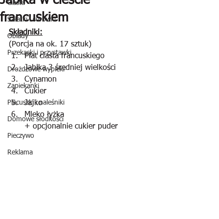
Jabłka w cieście
Ciasta
francuskiem
Sałatki i surówki
Składniki:
Obiady
(Porcja na ok. 17 sztuk)
Przekąski i przystawki
Płat ciasta francuskiego
Jabłka 3 średniej wielkości
Drożdżowe wypieki
Cynamon 
Zapiekanki
Cukier
Placuszki i naleśniki
Jajko
Mleko łyżka
Domowe słodkości
+ opcjonalnie cukier puder
Pieczywo
Reklama