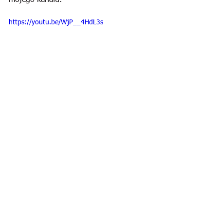
mojego kanału:
https://youtu.be/WjP__4HdL3s