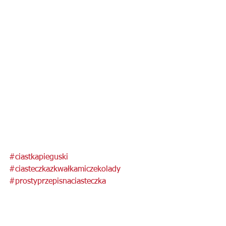
#ciastkapieguski
#ciasteczkazkwałkamiczekolady
#prostyprzepisnaciasteczka