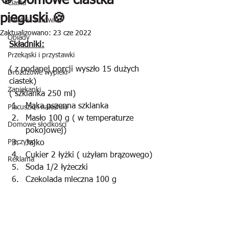
🍪 Domowe ciastka
Ciasta
pieguski 🍪
Sałatki i surówki
Zaktualizowano:
23 cze 2022
Obiady
Składniki:
Przekąski i przystawki
( z podanej porcji wyszło 15 dużych 
Drożdżowe wypieki
ciastek)
Zapiekanki
( szklanka 250 ml)
Mąka pszenna szklanka
Placuszki i naleśniki
Masło 100 g ( w temperaturze 
Domowe słodkości
pokojowej)
Pieczywo
Jajko
Cukier 2 łyżki ( użyłam brązowego)
Reklama
Soda 1/2 łyżeczki
Czekolada mleczna 100 g