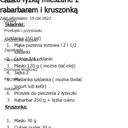
Ciasto łyżką mieszane z
Ciasta
rabarbarem i kruszonką
Sałatki i surówki
Zaktualizowano:
19 cze 2022
Obiady
Składniki:
Przekąski i przystawki
(szklanka 250 ml)
Drożdżowe wypieki
Mąka pszenna tortowa i 2 i 1/2 
Zapiekanki
szklanki
Cukier 3/4 szklanki
Placuszki i naleśniki
Masło 120 g ( można dać olej)
Domowe słodkości
Jajka 2
Pieczywo
Maślanka szklanka ( można dodać 
jogurt lub kefir)
Reklama
Proszek do pieczenia 2 łyżeczki 
Rabarbar 250 g + łyżka cukru
Kruszonka:
Masło 30 g