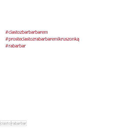
#ciastozbarbarbarem
#prosteciastozrabarbaremikruszonką
#rabarbar
ciasto
rabarbar