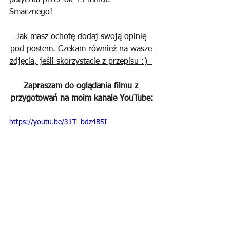
patyczka przez ok 45 minut. 
Smacznego!
Jak masz ochotę dodaj swoją opinię 
pod postem. Czekam również na wasze 
zdjęcia, jeśli skorzystacie z przepisu :)  
Zapraszam do oglądania filmu z 
przygotowań na moim kanale YouTube:
https://youtu.be/31T_bdz4B5I