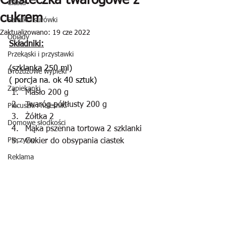
Ciasteczka twarogowe z
Ciasta
cukrem
Sałatki i surówki
Zaktualizowano:
19 cze 2022
Obiady
Składniki:
Przekąski i przystawki
(szklanka 250 ml)
Drożdżowe wypieki
( porcja na. ok 40 sztuk)
Zapiekanki
Masło 200 g
Twaróg półtłusty 200 g
Placuszki i naleśniki
Żółtka 2
Domowe słodkości
Mąka pszenna tortowa 2 szklanki
Pieczywo
Cukier do obsypania ciastek
Reklama