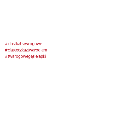
#ciastkatrawrogowe
#ciasteczkaztwarogiem
#twarogowegęsiełapki