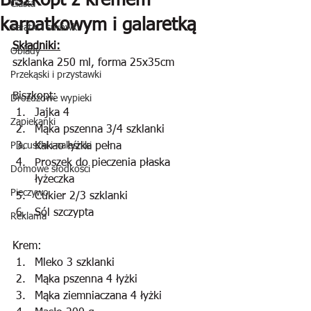
Biszkopt z kremem
Ciasta
karpatkowym i galaretką
Sałatki i surówki
Składniki:
Obiady
szklanka 250 ml, forma 25x35cm
Przekąski i przystawki
Biszkopt:
Drożdżowe wypieki
Jajka 4
Zapiekanki
Mąka pszenna 3/4 szklanki
Placuszki i naleśniki
Kakao łyżka pełna 
Proszek do pieczenia płaska 
Domowe słodkości
łyżeczka
Pieczywo
Cukier 2/3 szklanki
Sól szczypta
Reklama
Krem:
Mleko 3 szklanki
Mąka pszenna 4 łyżki
Mąka ziemniaczana 4 łyżki